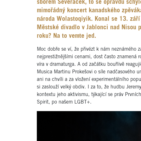
sborem Severáček, to se opravdu schylo
mimořádný koncert kanadského zpěváka 
národa Wolastoqiyik. Konal se 13. září
Městské divadlo v Jablonci nad Nisou 
roku? Na to vemte jed.
Moc dobře se ví, že přivézt k nám neznámého 
nejprestižnějšími cenami, dost často znamená 
víra v dramaturga. A od začátku bouřlivě reagují
Musica Martinu Prokešovi o síle nadčasového 
ani na chvíli a za vložení experimentálního pop
si zaslouží velký obdiv. I za to, že hudbu Jere
kontextu jeho aktivismu, týkající se práv Prvn
Spirit, po našem LGBT+.