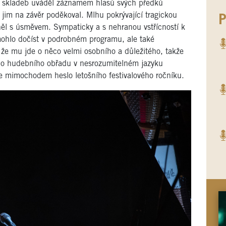
e skladeb uváděl záznamem hlasů svých předků
jim na závěr poděkoval. Mlhu pokrývající tragickou
P
něl s úsměvem. Sympaticky a s nehranou vstřícností k
 mohlo dočíst v podrobném programu, ale také
 že mu jde o něco velmi osobního a důležitého, takže
do hudebního obřadu v nesrozumitelném jazyku
 mimochodem heslo letošního festivalového ročníku.