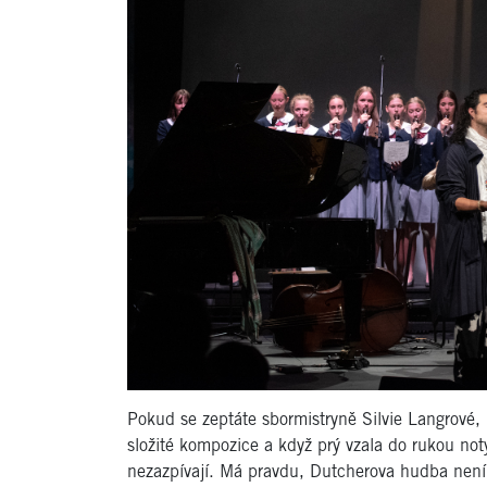
Pokud se zeptáte sbormistryně Silvie Langrové,
složité kompozice a když prý vzala do rukou no
nezazpívají. Má pravdu, Dutcherova hudba není 