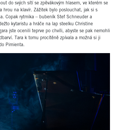
nout do svých sítí se zpěvákovým hlasem, ve kterém se
a hrou na klavír. Zážitek bylo poslouchat, jak si s
la. Copak rytmika – bubeník Stef Schneuder a
ežto kytaristu a hráče na lap steelku Christine
a jste ocenili teprve po chvíli, abyste se pak nemohli
arví. Tara k tomu procítěně zpívala a možná si ji
do Pimienta.