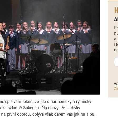
H
A
Pr
hu
a 
He
do
Va
Zá
 nejspíš vám řekne, že jde o harmonicky a rytmicky
ty ke skladbě Sakom, měla obavy, že je dívky
na první dobrou, oplývá však darem vás jak na albu,