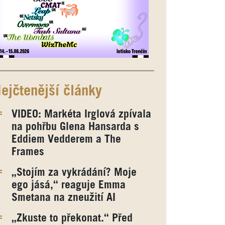
ejčtenější články
VIDEO: Markéta Irglová zpívala
na pohřbu Glena Hansarda s
Eddiem Vedderem a The
Frames
„Stojím za vykrádání? Moje
ego jásá,“ reaguje Emma
Smetana na zneužití AI
„Zkuste to překonat.“ Před