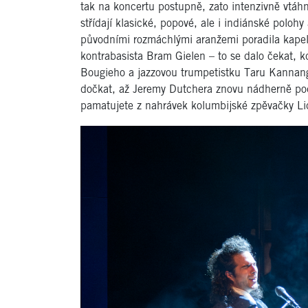
tak na koncertu postupně, zato intenzivně vtáh
střídají klasické, popové, ale i indiánské polohy 
původními rozmáchlými aranžemi poradila kape
kontrabasista Bram Gielen – to se dalo čekat, kd
Bougieho a jazzovou trumpetistku Taru Kannangar
dočkat, až Jeremy Dutchera znovu nádherně podb
pamatujete z nahrávek kolumbijské zpěvačky Li