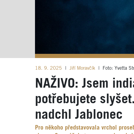
18. 9. 2025
|
Jiří Moravčík
|
Foto: Yvetta St
NAŽIVO: Jsem indi
potřebujete slyšet
nadchl Jablonec
Pro někoho představovala vrchol prose