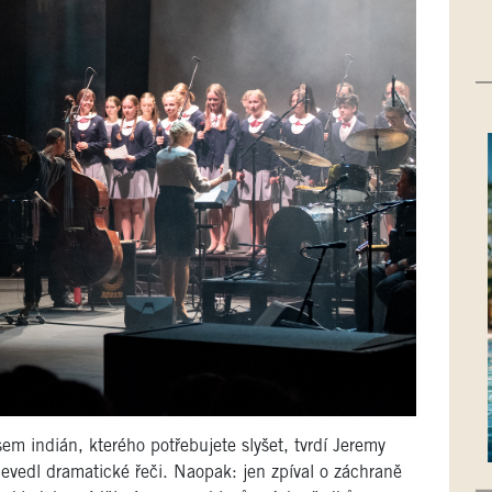
sem indián, kterého potřebujete slyšet, tvrdí Jeremy
 nevedl dramatické řeči. Naopak: jen zpíval o záchraně