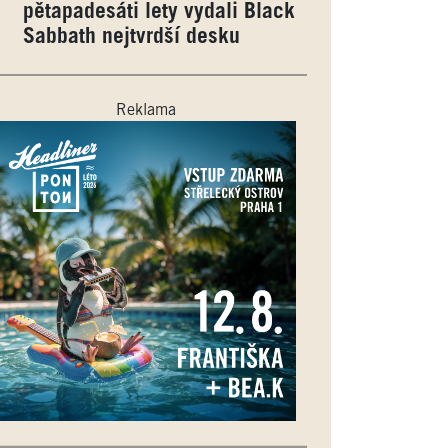
pětapadesáti lety vydali Black
Sabbath nejtvrdší desku
Reklama