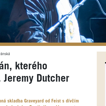
ránská
án, kterého
. Jeremy Dutcher
bná skladba Graveyard od Feist s dívčím