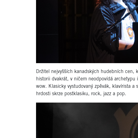
Držitel nejvyšších kanadských hudebních cen, kd
historii dvakrát, v ničem neodpovídá archetypu
wow. Klasicky vystudovaný zpěvák, klavírista a
hrdosti skrze postklasiku, rock, jazz a pop.