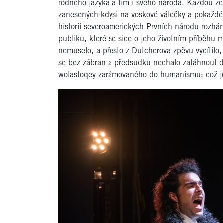
rodného jazyka a tím i svého národa. Každou z
zanesených kdysi na voskové válečky a pokaždé 
historii severoamerických Prvních národů rozhá
publiku, které se sice o jeho životním příběhu
nemuselo, a přesto z Dutcherova zpěvu vycítilo,
se bez zábran a předsudků nechalo zatáhnout 
wolastoqey zarámovaného do humanismu; což je