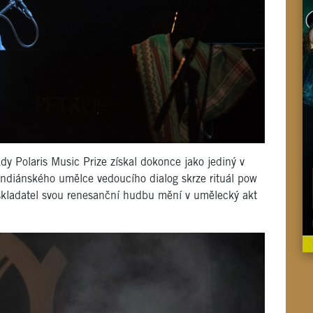
y Polaris Music Prize získal dokonce jako jediný v
 indiánského umělce vedoucího dialog skrze rituál pow
 skladatel svou renesanční hudbu mění v umělecký akt