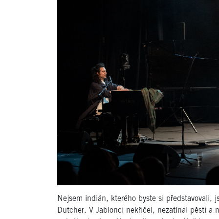
Nejsem indián, kterého byste si představovali, j
Dutcher. V Jablonci nekřičel, nezatínal pěsti a