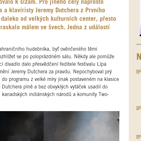
valo k slzám. Pro jiného celý naprosto
a klavíristy Jeremy Dutchera z Prvního
 daleko od velkých kulturních center, přesto
praskalo málem ve švech. Jedna z událostí
zahraničního hudebníka, byť ověnčeného těmi
N
rozhlížet se po poloprázdném sálu. Někdy ale pomůže
cí divadlo dalo přesvědčení ředitele festivalu Lípa
umění Jeremy Dutchera za pravdu. Nepochyboval prý
u do programu z velké míry jinak postaveném na klasice
my Dutchera plně a bez obvyklých vytáček usadil do
ích kanadských indiánských národů a komunity Two-