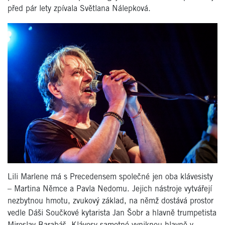
před pár lety zpívala Světlana Nálepková.
Lili Marlene má s Precedensem společné jen oba klávesisty
– Martina Němce a Pavla Nedomu. Jejich nástroje vytvářejí
nezbytnou hmotu, zvukový základ, na němž dostává prostor
vedle Dáši Součkové kytarista Jan Šobr a hlavně trumpetista