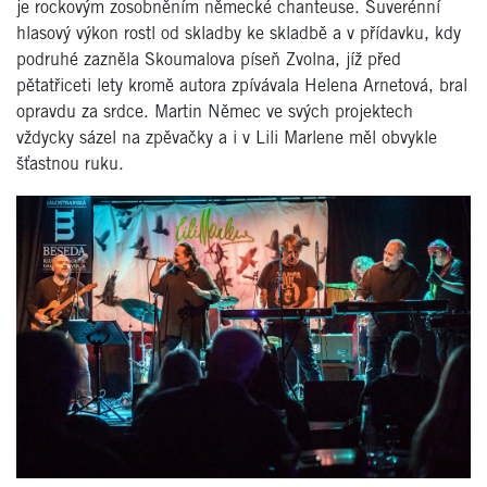
je rockovým zosobněním německé chanteuse. Suverénní
hlasový výkon rostl od skladby ke skladbě a v přídavku, kdy
podruhé zazněla Skoumalova píseň Zvolna, jíž před
pětatřiceti lety kromě autora zpívávala Helena Arnetová, bral
opravdu za srdce. Martin Němec ve svých projektech
vždycky sázel na zpěvačky a i v Lili Marlene měl obvykle
šťastnou ruku.