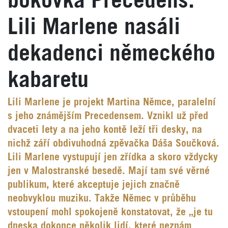
bokovka Precedens.
Lili Marlene nasáli
dekadenci německého
kabaretu
Lili Marlene je projekt Martina Němce, paralelní
s jeho známějším Precedensem. Vznikl už před
dvaceti lety a na jeho kontě leží tři desky, na
nichž září obdivuhodná zpěvačka Dáša Součková.
Lili Marlene vystupují jen zřídka a skoro vždycky
jen v Malostranské besedě. Mají tam své věrné
publikum, které akceptuje jejich značně
neobvyklou muziku. Takže Němec v průběhu
vstoupení mohl spokojeně konstatovat, že „je tu
dneska dokonce několik lidí, které neznám