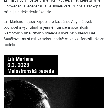
Zajímavá byla i verze písně Hoří Notre-Dame, které známe i
v provedení Precedensu a ve skvělé verzi Michala Prokopa,
měla jisté dekadentní kouzlo.
Lili Marlene nejsou kapela pro každého. Aby ji člověk
pochopil a vychutnal si jemné nuance a souvislosti
Němcových vícevrstvých sdělení a vokálních kreací Dáši
Součkové, musí mít za sebou hodně velké zkušenosti. Nejen
hudební.
Lili Marlene
6.2. 2023
Malostranská beseda