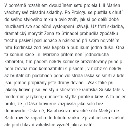
V poměrně rozsáhlém dvoudílném setu projela Lili Marlen
všechny své zásadní skladby. Po Prologu se pustila s chutí
do svého stylového mixu a bylo znát, jak si po delší době
muzikanti své společné vystoupení užívají. Už třetí skladba,
dramatický morytát Žena ze Stínadel probudila zpočátku
trochu pasívní posluchače a následně při svém největším
hitu Berlínská zeď byla kapela a publikum jedna duše. Ona
ta komunikace Lili Marlene přitom není jednoduchá –
kabaretní, tím pádem někdy komicky prezentovaný princip
není zrovna moc kompatibilní s písněmi, v nichž se někdy
až brutálních podobách ponejvíc střídá láska se smrtí a kde
jsou jemně propírány jisté druhy deviací. Však také při
jakoby lidové písni ve stylu sběratele Františka Sušila (ale s
moderním jazykem) o incestu stydla publiku krev. A to nejen
proto, že ji Dáša bravurně zazpívala jako sólo bez
doprovodu. Ostatně, Barabašovo pěvecké sólo Markýz de
Sade rovněž zapadlo do tohoto ranku. Zpíval celkem slušně,
ale proti hlavní vokalistce vyzněl jako amatér.