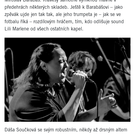
Miroslav Barabáš. Klávesy samotné vyniknou hlavně v
předehrách některých skladeb. Ještě k Barabášovi – jako
zpěvák ujde jen tak tak, ale jeho trumpeta je – jak se ve
fotbalu říká – rozdílovým hráčem, tím, kdo odlišuje sound
Lili Marlene od všech ostatních kapel.
Dáša Součková se svým robustním, někdy až drsným altem