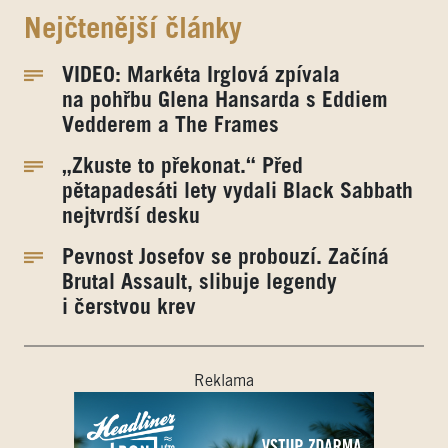
Nejčtenější články
VIDEO: Markéta Irglová zpívala
na pohřbu Glena Hansarda s Eddiem
Vedderem a The Frames
„Zkuste to překonat.“ Před
pětapadesáti lety vydali Black Sabbath
nejtvrdší desku
Pevnost Josefov se probouzí. Začíná
Brutal Assault, slibuje legendy
i čerstvou krev
Reklama