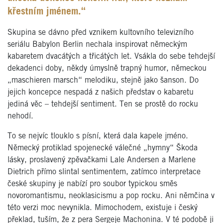
křestním jménem.“
Skupina se dávno před vznikem kultovního televizního
seriálu Babylon Berlin nechala inspirovat německým
kabaretem dvacátých a třicátých let. Vsákla do sebe tehdejší
dekadenci doby, někdy úmyslně trapný humor, německou
„maschieren marsch“ melodiku, stejně jako šanson. Do
jejich koncepce nespadá z našich představ o kabaretu
jediná věc – tehdejší sentiment. Ten se prostě do rocku
nehodí.
To se nejvíc tlouklo s písní, která dala kapele jméno.
Německý protiklad spojenecké válečné „hymny“ Škoda
lásky, proslavený zpěvačkami Lale Andersen a Marlene
Dietrich přímo slintal sentimentem, zatímco interpretace
české skupiny je nabízí pro soubor typickou směs
novoromantismu, neoklasicismu a pop rocku. Ani němčina v
této verzi moc nevynikla. Mimochodem, existuje i český
překlad, tuším, že z pera Sergeje Machonina. V té podobě ji