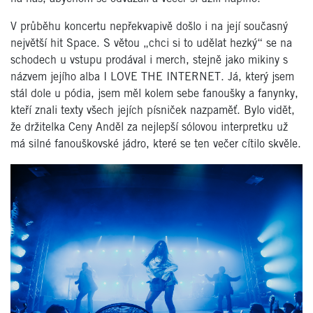
V průběhu koncertu nepřekvapivě došlo i na její současný
největší hit Space. S větou „chci si to udělat hezký“ se na
schodech u vstupu prodával i merch, stejně jako mikiny s
názvem jejího alba I LOVE THE INTERNET. Já, který jsem
stál dole u pódia, jsem měl kolem sebe fanoušky a fanynky,
kteří znali texty všech jejích písniček nazpaměť. Bylo vidět,
že držitelka Ceny Anděl za nejlepší sólovou interpretku už
má silné fanouškovské jádro, které se ten večer cítilo skvěle.