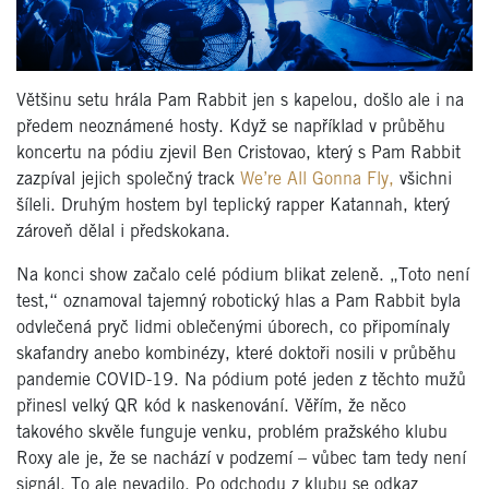
Většinu setu hrála Pam Rabbit jen s kapelou, došlo ale i na
předem neoznámené hosty. Když se například v průběhu
koncertu na pódiu zjevil Ben Cristovao, který s Pam Rabbit
zazpíval jejich společný track
We’re All Gonna Fly,
všichni
šíleli. Druhým hostem byl teplický rapper Katannah, který
zároveň dělal i předskokana.
Na konci show začalo celé pódium blikat zeleně. „Toto není
test,“ oznamoval tajemný robotický hlas a Pam Rabbit byla
odvlečená pryč lidmi oblečenými úborech, co připomínaly
skafandry anebo kombinézy, které doktoři nosili v průběhu
pandemie COVID-19. Na pódium poté jeden z těchto mužů
přinesl velký QR kód k naskenování. Věřím, že něco
takového skvěle funguje venku, problém pražského klubu
Roxy ale je, že se nachází v podzemí – vůbec tam tedy není
signál. To ale nevadilo. Po odchodu z klubu se odkaz