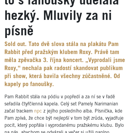
to s fanoušky udělala
hezký. Mluvily za ni
písně
Sold out. Tato dvě slova stála na plakátu Pam
Rabbit před pražským klubem Roxy. Právě tam
měla zpěvačka 3. října koncert. „Vyprodali jsme
Roxy,“ nechala pak radostí skandovat publikum
při show, která bavila všechny zúčastněné. Od
kapely po fanoušky.
Pam Rabbit stála na pódiu v popředí a za ní se v řadě
seřadila čtyřčlenná kapela. Celý set Pamely Narimanian
začal trackem
npc
z jejího posledního alba. Písnička, kde
Pam zpívá, že chce být nejlepší v tom být zrůda, vyjadřuje
pocit, který popřála i vyprodanému pražskému klubu. Bylo
na nás, abychom se odvázali a večer si užili naplno.