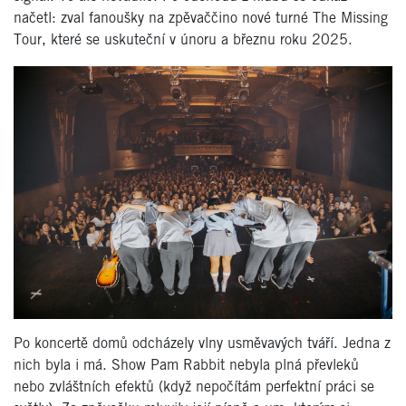
načetl: zval fanoušky na zpěvaččino nové turné The Missing
Tour, které se uskuteční v únoru a březnu roku 2025.
Po koncertě domů odcházely vlny usměvavých tváří. Jedna z
nich byla i má. Show Pam Rabbit nebyla plná převleků
nebo zvláštních efektů (když nepočítám perfektní práci se