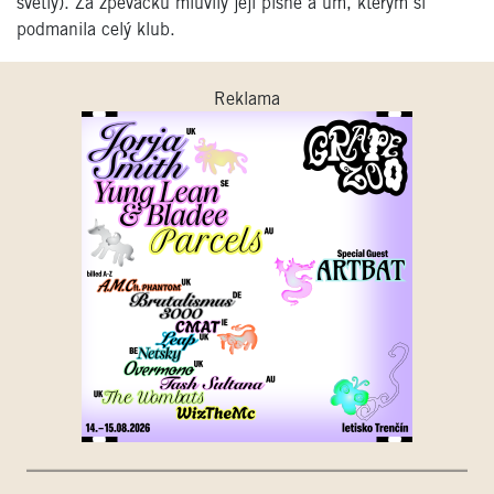
světly). Za zpěvačku mluvily její písně a um, kterým si
podmanila celý klub.
Reklama