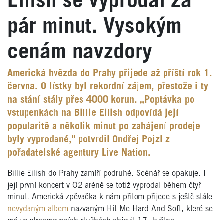
Eilish se vyprodal za
pár minut. Vysokým
cenám navzdory
Americká hvězda do Prahy přijede až příští rok 1.
června. O lístky byl rekordní zájem, přestože i ty
na stání stály přes 4000 korun. „Poptávka po
vstupenkách na Billie Eilish odpovídá její
popularitě a několik minut po zahájení prodeje
byly vyprodané," potvrdil Ondřej Pojzl z
pořadatelské agentury Live Nation.
Billie Eilish do Prahy zamíří podruhé. Scénář se opakuje. I
její první koncert v O2 aréně se totiž vyprodal během čtyř
minut. Americká zpěvačka k nám přitom přijede s ještě stále
nevydaným albem
nazvaným Hit Me Hard And Soft, které se