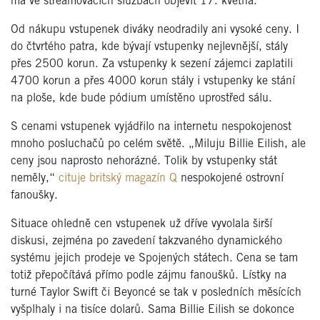
má ve streamovacích službách objevit 17. května.
Od nákupu vstupenek diváky neodradily ani vysoké ceny. I
do čtvrtého patra, kde bývají vstupenky nejlevnější, stály
přes 2500 korun. Za vstupenky k sezení zájemci zaplatili
4700 korun a přes 4000 korun stály i vstupenky ke stání
na ploše, kde bude pódium umístěno uprostřed sálu.
S cenami vstupenek vyjádřilo na internetu nespokojenost
mnoho posluchačů po celém světě. „Miluju Billie Eilish, ale
ceny jsou naprosto nehorázné. Tolik by vstupenky stát
neměly,“
cituje britský magazín Q
nespokojené ostrovní
fanoušky.
Situace ohledně cen vstupenek už dříve vyvolala širší
diskusi, zejména po zavedení takzvaného dynamického
systému jejich prodeje ve Spojených státech. Cena se tam
totiž přepočítává přímo podle zájmu fanoušků. Lístky na
turné Taylor Swift či Beyoncé se tak v posledních měsících
vyšplhaly i na tisíce dolarů. Sama Billie Eilish se dokonce