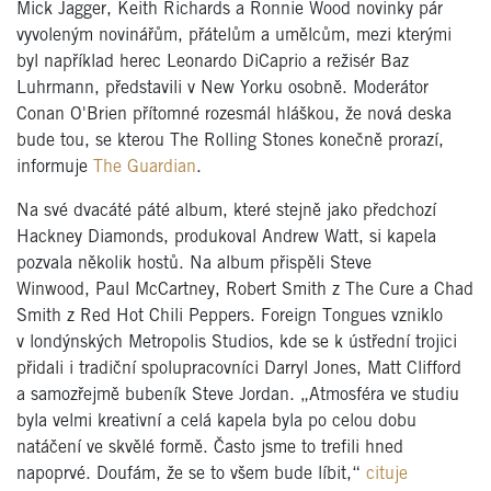
Mick Jagger, Keith Richards a Ronnie Wood novinky pár
vyvoleným novinářům, přátelům a umělcům, mezi kterými
byl například herec Leonardo DiCaprio a režisér Baz
Luhrmann, představili v New Yorku osobně. Moderátor
Conan O'Brien přítomné rozesmál hláškou, že nová deska
bude tou, se kterou The Rolling Stones konečně prorazí,
informuje
The Guardian
.
Na své dvacáté páté album, které stejně jako předchozí
Hackney Diamonds, produkoval Andrew Watt, si kapela
pozvala několik hostů. Na album přispěli Steve
Winwood, Paul McCartney, Robert Smith z The Cure a Chad
Smith z Red Hot Chili Peppers. Foreign Tongues vzniklo
v londýnských Metropolis Studios, kde se k ústřední trojici
přidali i tradiční spolupracovníci Darryl Jones, Matt Clifford
a samozřejmě bubeník Steve Jordan. „Atmosféra ve studiu
byla velmi kreativní a celá kapela byla po celou dobu
natáčení ve skvělé formě. Často jsme to trefili hned
napoprvé. Doufám, že se to všem bude líbit,“
cituje