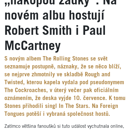
„nakopou zadky“. Na
novém albu hostují
Robert Smith i Paul
McCartney
S novým albem The Rolling Stones se svět
seznamuje postupně, náznaky, že se něco blíží,
se nejprve zhmotnily ve skladbě Rough and
Twisted, kterou kapela vydala pod pseudonymem
The Cockroaches, v úterý večer pak oficiálním
oznámením, že deska vyjde 10. července. K tomu
Stones přihodili singl In The Stars. Na Foreign
Tongues potěší i vybraná společnost hostů.
Zatímco většina fanoušků si tuto událost vychutnala online,