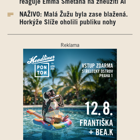
reaguje Emma Smetana na zneužití AI
NAŽIVO: Malá Žužu byla zase blažená.
Horkýže Slíže oholili publiku nohy
Reklama