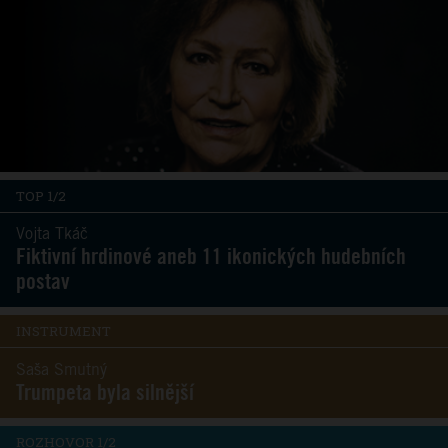
TOP 1/2
Vojta Tkáč
Fiktivní hrdinové aneb 11 ikonických hudebních
postav
INSTRUMENT
Saša Smutný
Trumpeta byla silnější
ROZHOVOR 1/2