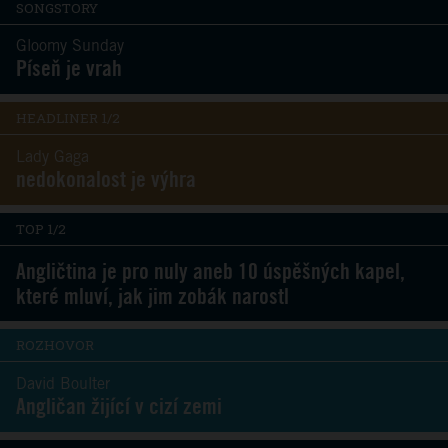
SONGSTORY
Gloomy Sunday
Píseň je vrah
HEADLINER 1/2
Lady Gaga
nedokonalost je výhra
TOP 1/2
Angličtina je pro nuly aneb 10 úspěšných kapel,
které mluví, jak jim zobák narostl
ROZHOVOR
David Boulter
Angličan žijící v cizí zemi