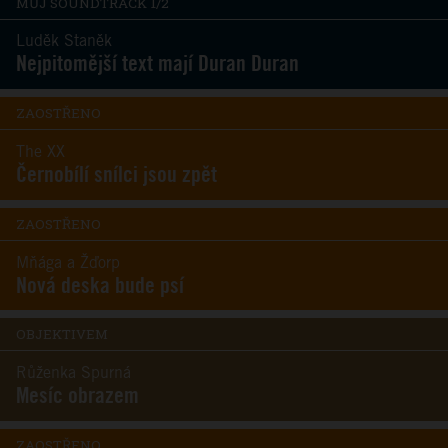
MŮJ SOUNDTRACK 1/2
Luděk Staněk
Nejpitomější text mají Duran Duran
ZAOSTŘENO
The XX
Černobílí snílci jsou zpět
ZAOSTŘENO
Mňága a Žďorp
Nová deska bude psí
OBJEKTIVEM
Růženka Spurná
Mesíc obrazem
ZAOSTŘENO