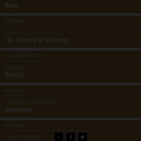
Nána
RECENZE
Korn
The Serenity Of Suffering
RECENZE MĚSÍCE
Priessnitz
Beztíže
RECENZE
Two Door Cinema Club
Gameshow
RECENZE
×
Jimmy Eat World