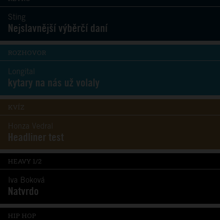
Sting
Nejslavnější výběrčí daní
ROZHOVOR
Longital
kytary na nás už volaly
KVÍZ
Honza Vedral
Headliner test
HEAVY 1/2
Iva Boková
Natvrdo
HIP HOP