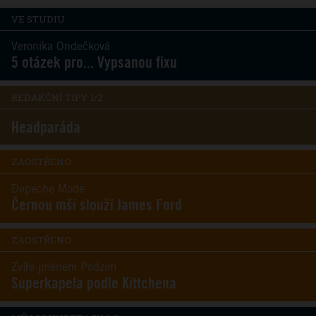
VE STUDIU
Veronika Ondečková
5 otázek pro... Vypsanou fixu
REDAKČNÍ TIPY 1/2
Headparáda
ZAOSTŘENO
Depeche Mode
Černou mši slouží James Ford
ZAOSTŘENO
Zvíře jménem Podzim
Superkapela podle Kittchena