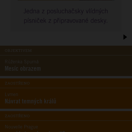
OBJEKTIVEM
Růženka Spurná
Mesíc obrazem
ZAOSTŘENO
Lvmen
Návrat temných králů
ZAOSTŘENO
Nouvelle Prague