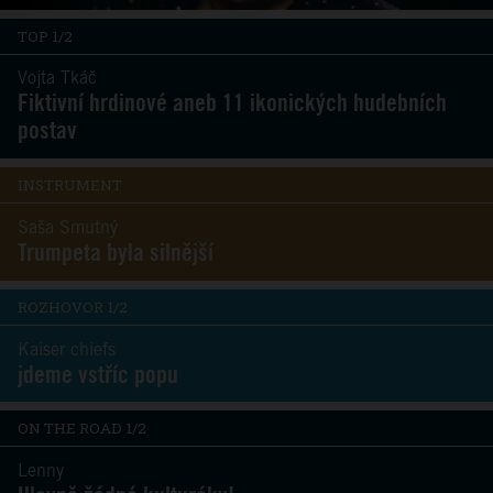
TOP 1/2
Vojta Tkáč
Fiktivní hrdinové aneb 11 ikonických hudebních
postav
INSTRUMENT
Saša Smutný
Trumpeta byla silnější
ROZHOVOR 1/2
Kaiser chiefs
jdeme vstříc popu
ON THE ROAD 1/2
Lenny