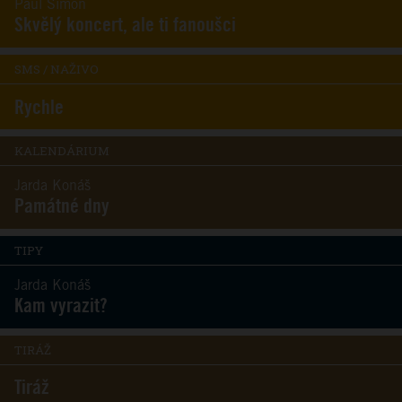
Paul Simon
Skvělý koncert, ale ti fanoušci
SMS / NAŽIVO
Rychle
KALENDÁRIUM
Jarda Konáš
Památné dny
TIPY
Jarda Konáš
Kam vyrazit?
TIRÁŽ
Tiráž