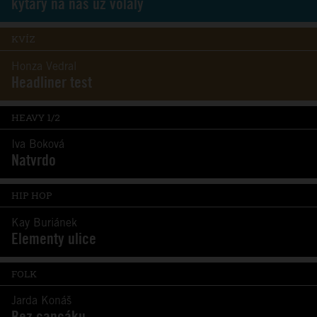
kytary na nás už volaly
KVÍZ
Honza Vedral
Headliner test
HEAVY 1/2
Iva Boková
Natvrdo
HIP HOP
Kay Buriánek
Elementy ulice
FOLK
Jarda Konáš
Bez cancáku