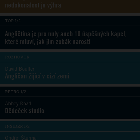
nedokonalost je výhra
TOP 1/2
Angličtina je pro nuly aneb 10 úspěšných kapel,
které mluví, jak jim zobák narostl
ROZHOVOR
David Boulter
Angličan žijící v cizí zemi
RETRO 1/2
Abbey Road
Dědeček studio
INSIDER 1/2
Ondřej Šturma