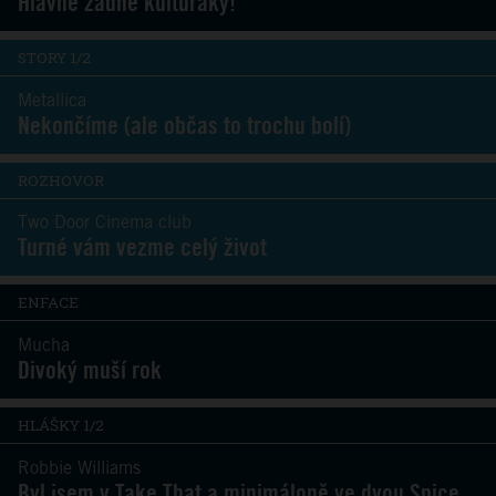
Hlavně žádné kulturáky!
STORY 1/2
Metallica
Nekončíme (ale občas to trochu bolí)
ROZHOVOR
Two Door Cinema club
Turné vám vezme celý život
ENFACE
Mucha
Divoký muší rok
HLÁŠKY 1/2
Robbie Williams
Byl jsem v Take That a minimáloně ve dvou Spice