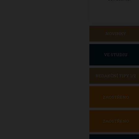
NOVINKY
VE STUDIU
REDAKČNÍ TIPY 1/2
ZAOSTŘENO
ZAOSTŘENO