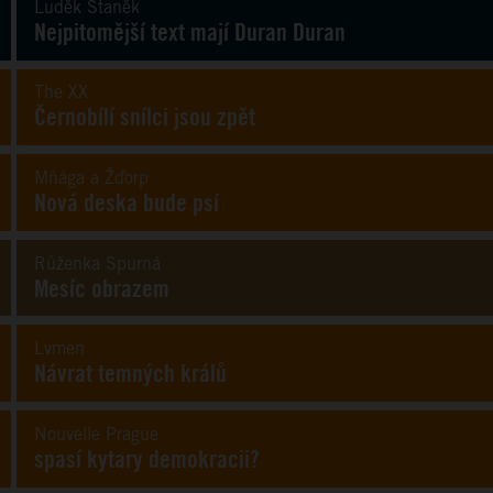
Luděk Staněk
Nejpitomější text mají Duran Duran
The XX
Černobílí snílci jsou zpět
Mňága a Žďorp
Nová deska bude psí
Růženka Spurná
Mesíc obrazem
Lvmen
Návrat temných králů
Nouvelle Prague
spasí kytary demokracii?