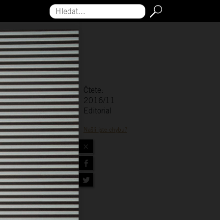
Hledat...
Čtete:
2016/11
Editorial
Našli jste chybu?
×