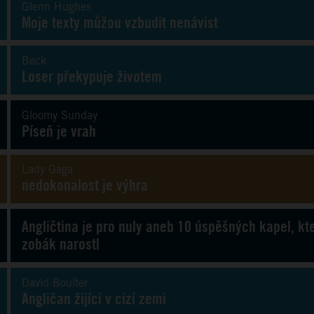
Glenn Hughes
Moje texty můžou vzbudit nenávist
Beck
Loser překypuje životem
Gloomy Sunday
Píseň je vrah
Lady Gaga
nedokonalost je výhra
Angličtina je pro nuly aneb 10 úspěšných kapel, kte
zobák narostl
David Boulter
Angličan žijící v cizí zemi