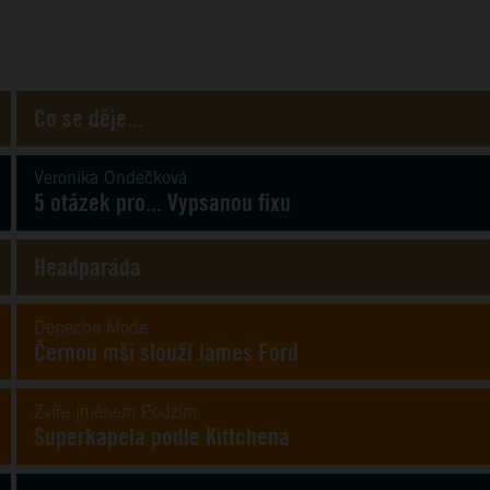
Co se děje...
Veronika Ondečková
5 otázek pro... Vypsanou fixu
Headparáda
Depeche Mode
Černou mši slouží James Ford
Zvíře jménem Podzim
Superkapela podle Kittchena