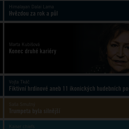
Himalayan Dalai Lama
Hvězdou za rok a půl
Marta Kubišová
Konec druhé kariéry
Vojta Tkáč
Fiktivní hrdinové aneb 11 ikonických hudebních po
Saša Smutný
Trumpeta byla silnější
Kaiser chiefs