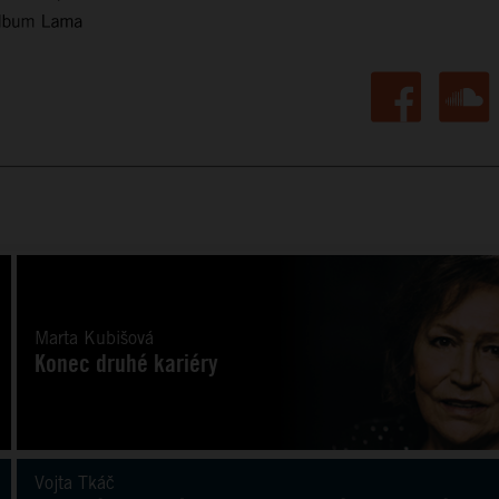
Marta Kubišová
Konec druhé kariéry
Vojta Tkáč