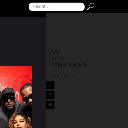
Hledat...
Čtete:
2017/2
Pod jedním nebem
Našli jste chybu?
×