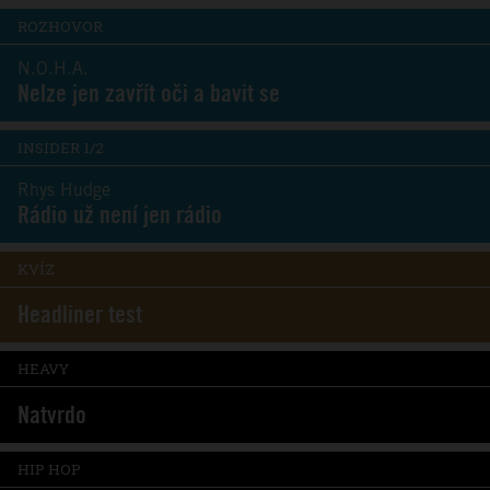
ROZHOVOR
N.O.H.A.
Nelze jen zavřít oči a bavit se
INSIDER 1/2
Rhys Hudge
Rádio už není jen rádio
KVÍZ
Headliner test
HEAVY
Natvrdo
HIP HOP