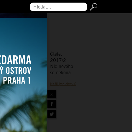
Hledat...
Čtete:
2017/2
Nic nového
se nekoná
Našli jste chybu?
×