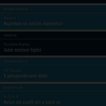
ROZHOVOR 1/2
Anna K
Najednou se začalo rozednívat
ENFACE
Sundara Karma
Jsme masivní hipíci
ROZHOVOR 1/2
Pio Squad
V přespeedované době
ROZHOVOR
N.O.H.A.
Nelze jen zavřít oči a bavit se