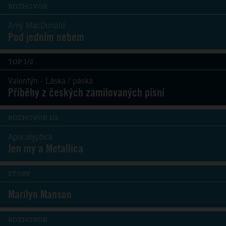
ROZHOVOR
Amy MacDonald
Pod jedním nebem
TOP 1/2
Valentýn - Láska / páska
Příběhy z českých zamilovaných písní
ROZHOVOR 1/2
Apocalyptica
Jen my a Metallica
STORY
Marilyn Manson
ROZHOVOR