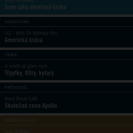
José González
Jsem jako otevřená kniha
SONGSTORY
U2 - With Or Without You
Americká krása
TÉMA
A zrodil se glam rock
Třpytky, flitry, kytary
PRŮVODCE
Hard Rock Café
Skutečná cena Apollo
ROZHOVOR 1/2
Ivan Mládek