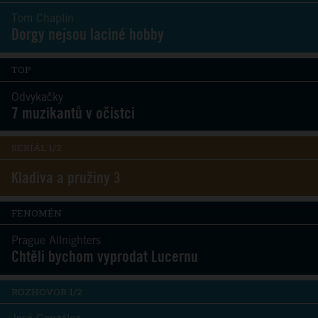
Tom Chaplin
Dorgy nejsou laciné hobby
TOP
Odvykačky
7 muzikantů v očistci
SERIÁL 1/2
Kladiva a pružiny 3
FENOMÉN
Prague Allnighters
Chtěli bychom vyprodat Lucernu
ROZHOVOR 1/2