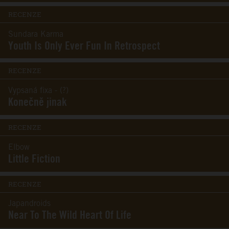
RECENZE
Sundara Karma
Youth Is Only Ever Fun In Retrospect
RECENZE
Vypsaná fixa - (?)
Konečně jinak
RECENZE
Elbow
Little Fiction
RECENZE
Japandroids
Near To The Wild Heart Of Life