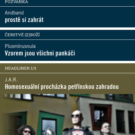
POZVÁNKA
Andband
prostě si zahrát
ČERSTVÉ (Z)BOŽÍ
Plusmínusnula
Vzorem jsou všichni pankáči
HEADLINER 1/3
J.A.R.
Homosexuální procházka petřínskou zahradou