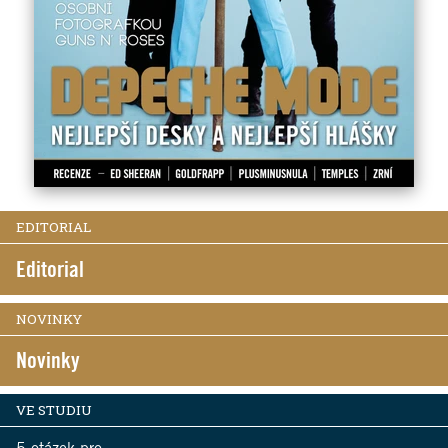
EDITORIAL
Editorial
NOVINKY
Novinky
VE STUDIU