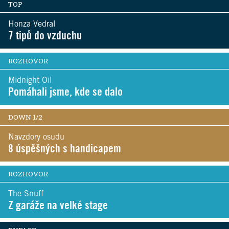
TOP
Honza Vedral
7 tipů do vzduchu
ROZHOVOR
Midnight Oil
Pomáhali jsme, kde se dalo
DOWN 1/2
Navzdory osudu
8 úspěšných s handicapem
ROZHOVOR
The Snuff
Z garáže na velké stage