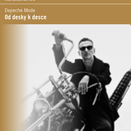
Depeche Mode
Od desky k desce