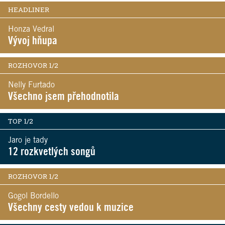
HEADLINER
Honza Vedral
Vývoj hňupa
ROZHOVOR 1/2
Nelly Furtado
Všechno jsem přehodnotila
TOP 1/2
Jaro je tady
12 rozkvetlých songů
ROZHOVOR 1/2
Gogol Bordello
Všechny cesty vedou k muzice