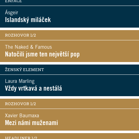
ENFACE
Ásgeir
Islandský miláček
ROZHOVOR 1/2
The Naked & Famous
Natočili jsme ten největší pop
ŽENSKÝ ELEMENT
Laura Marling
Vždy vrtkavá a nestálá
ROZHOVOR 1/2
Xavier Baumaxa
Mezi námi muženami
HEADLINER 1/2