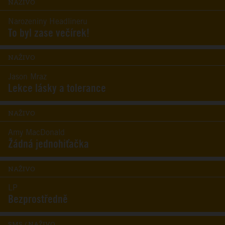
NAŽIVO
Narozeniny Headlineru
To byl zase večírek!
NAŽIVO
Jason Mraz
Lekce lásky a tolerance
NAŽIVO
Amy MacDonald
Žádná jednohiťačka
NAŽIVO
LP
Bezprostředně
SMS / NAŽIVO