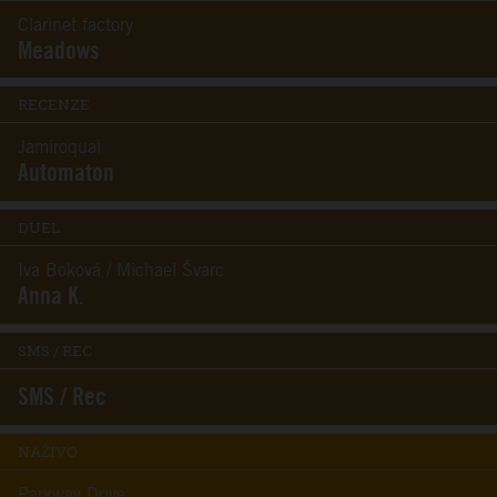
Clarinet factory
Meadows
RECENZE
Jamiroquai
Automaton
DUEL
Iva Boková / Michael Švarc
Anna K.
SMS / REC
SMS / Rec
NAŽIVO
Parkway Drive