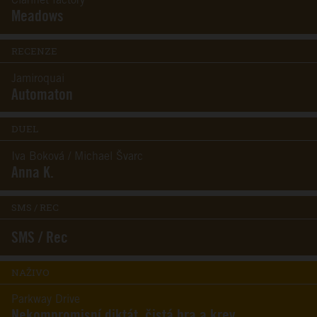
Clarinet factory
Meadows
RECENZE
Jamiroquai
Automaton
DUEL
Iva Boková / Michael Švarc
Anna K.
SMS / REC
SMS / Rec
NAŽIVO
Parkway Drive
Nekompromisní diktát, čistá hra a krev