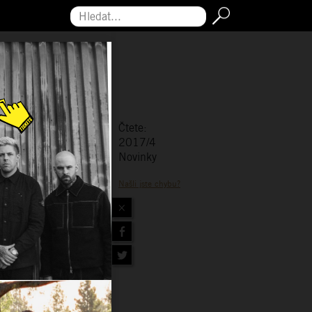
Hledat...
Čtete:
2017/4
Novinky
Našli jste chybu?
×