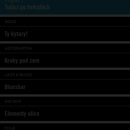
Progres 2
Tuláci po hvězdách
INDIE
Ty kytary!
ALTERNATIVA
Kroky pod zem
JAZZ & BLUES
Bluesbar
HIP HOP
Elementy ulice
FOLK