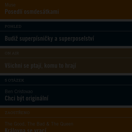
Muse
Posedlí osmdesátkami
POHLED
Budiž superpísničky a superposelství
ON AIR
Všichni se ptají, komu to hrají
5 OTÁZEK
Ben Cristovao
Chci být originální
ZAOSTŘENO
The Good, The Bad & The Queen
Královna se vrací