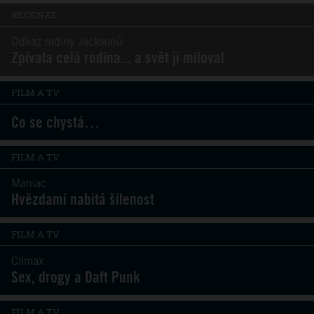
RECENZE
Odkaz rodiny Jacksonů
Zpívala celá rodina... a svět ji miloval
FILM A TV
Co se chystá…
FILM A TV
Maniac
Hvězdami nabitá šílenost
FILM A TV
Climax
Sex, drogy a Daft Punk
FILM A TV