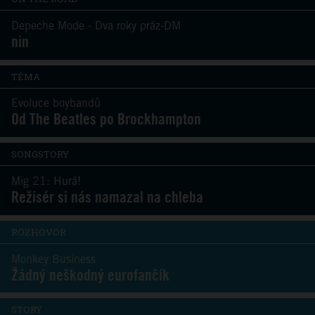
Depeche Mode - Dva roky práz-DM
nin
TÉMA
Evoluce boybandů
Od The Beatles po Brockhampton
SONGSTORY
Mig 21: Hurá!
Režisér si nás namazal na chleba
ROZHOVOR
Monkey Business
Žádný neškodný eurofančík
STORY