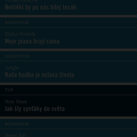
Tomáš Palucha
Neštěkl by po nás bílej tesák
ROZHOVOR
Olafur Arnalds
Moje piana hrají sama
ROZHOVOR
Jungle
Naše hudba je oslava života
TOP
New Wave
Jak šly synťáky do světa
ROZHOVOR
Never Sol