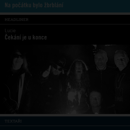
Na počátku bylo žbrblání
HEADLINER
Lucie
Čekání je u konce
TEXTAŘI