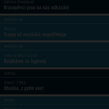
Gábina Osvaldová
Krasopěvci jsou na nás odkázáni
ROZHOVOR
Radůza
Tramp už maskáče nepotřebuje
ROZHOVOR
Jelen a Míša Tučná
Dotýkáme se legendy
SERIÁL
Slavíci 1983
Obušku, z pytle ven!
STORY