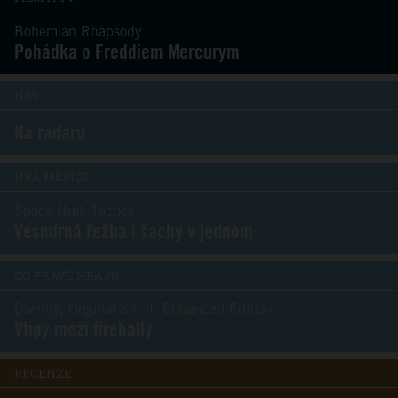
Bohemian Rhapsody
Pohádka o Freddiem Mercurym
HRY
Na radaru
HRA MĚSÍCE
Space Hulk Tactics
Vesmírná řežba i šachy v jednom
CO PRÁVĚ HRAJU
Divinity: Original Sin II. Enhanced Edition
Vtipy mezi firebally
RECENZE