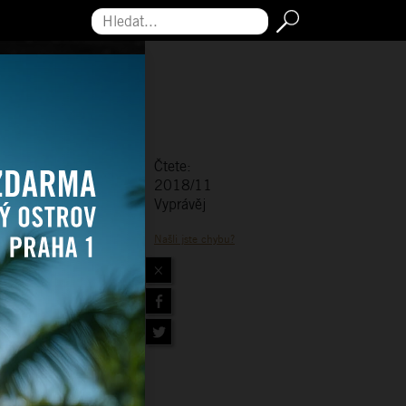
Hledat...
Čtete:
2018/11
Vyprávěj
Našli jste chybu?
×