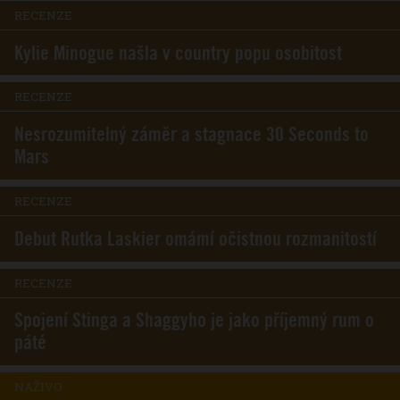
RECENZE
Kylie Minogue našla v country popu osobitost
RECENZE
Nesrozumitelný záměr a stagnace 30 Seconds to
Mars
RECENZE
Debut Rutka Laskier omámí očistnou rozmanitostí
RECENZE
Spojení Stinga a Shaggyho je jako příjemný rum o
páté
NAŽIVO