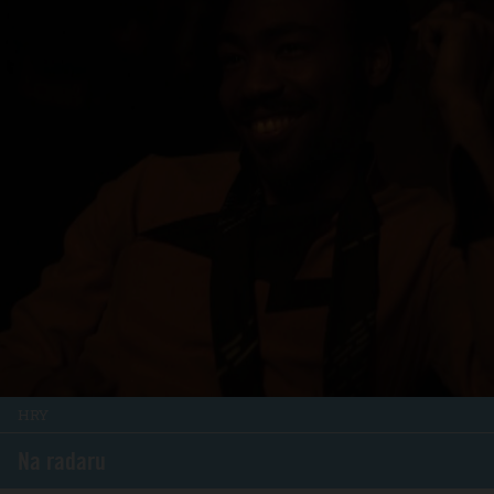
HRY
Na radaru