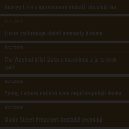
George Ezra s optimismem nešetří, ale sluší mu
RECENZE
Lissie zachraňuje slabší momenty hlasem
RECENZE
The Weeknd křísí lásku s kocovinou a je to krok
zpět
RECENZE
Young Fathers natočili svou nejpřístupnější desku
RECENZE
Manic Street Preachers bezzubě recyklují