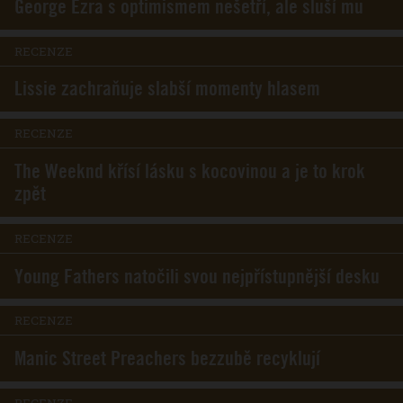
George Ezra s optimismem nešetří, ale sluší mu
RECENZE
Lissie zachraňuje slabší momenty hlasem
RECENZE
The Weeknd křísí lásku s kocovinou a je to krok
zpět
RECENZE
Young Fathers natočili svou nejpřístupnější desku
RECENZE
Manic Street Preachers bezzubě recyklují