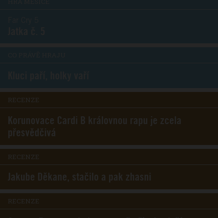
HRA MĚSÍCE
Far Cry 5
Jatka č. 5
CO PRÁVĚ HRAJU
Kluci paří, holky vaří
RECENZE
Korunovace Cardi B královnou rapu je zcela
přesvědčivá
RECENZE
Jakube Děkane, stačilo a pak zhasni
RECENZE