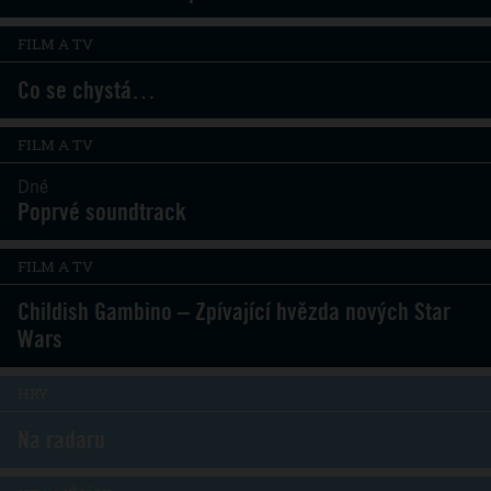
FILM A TV
Co se chystá…
FILM A TV
Dné
Poprvé soundtrack
FILM A TV
Childish Gambino – Zpívající hvězda nových Star
Wars
HRY
Na radaru