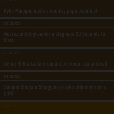
RECENZE
Kylie Minogue našla v country popu osobitost
RECENZE
Nesrozumitelný záměr a stagnace 30 Seconds to
Mars
RECENZE
Debut Rutka Laskier omámí očistnou rozmanitostí
RECENZE
Spojení Stinga a Shaggyho je jako příjemný rum o
páté
NAŽIVO