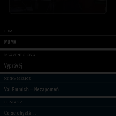
EDM
MDMA
MLUVENÉ SLOVO
Vyprávěj
KNIHA MĚSÍCE
Val Emmich – Nezapomeň
FILM A TV
Co se chystá…