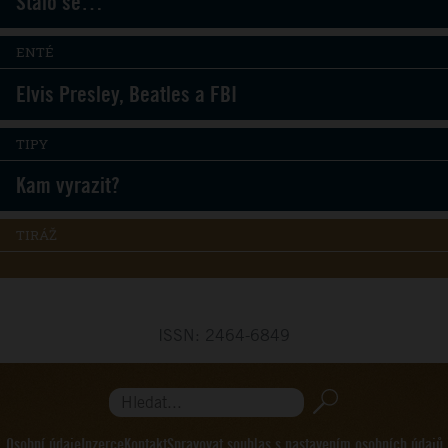
Stalo se…
ENTÉ
Elvis Presley, Beatles a FBI
TIPY
Kam vyrazit?
TIRÁŽ
ISSN: 2464-6849
Hledat...
Osobní údaje
Inzerce
Kontakt
Spravovat souhlas s nastavením osobních údajů