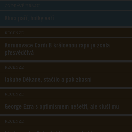
CO PRÁVĚ HRAJU
Kluci paří, holky vaří
RECENZE
Korunovace Cardi B královnou rapu je zcela
přesvědčivá
RECENZE
Jakube Děkane, stačilo a pak zhasni
RECENZE
George Ezra s optimismem nešetří, ale sluší mu
RECENZE