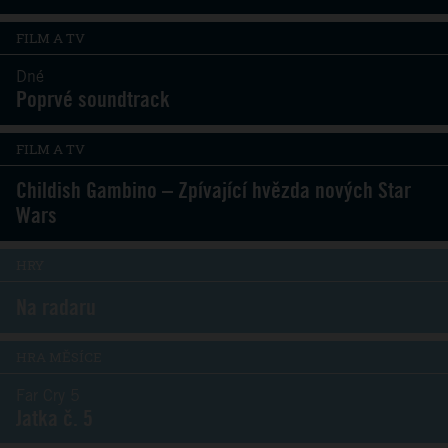
FILM A TV
Dné
Poprvé soundtrack
FILM A TV
Childish Gambino – Zpívající hvězda nových Star
Wars
HRY
Na radaru
HRA MĚSÍCE
Far Cry 5
Jatka č. 5