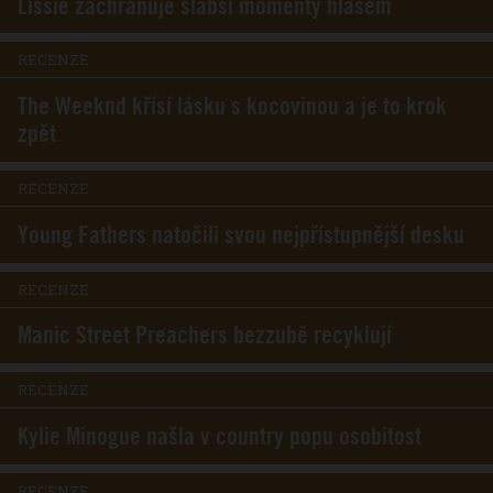
Lissie zachraňuje slabší momenty hlasem
RECENZE
The Weeknd křísí lásku s kocovinou a je to krok
zpět
RECENZE
Young Fathers natočili svou nejpřístupnější desku
RECENZE
Manic Street Preachers bezzubě recyklují
RECENZE
Kylie Minogue našla v country popu osobitost
RECENZE