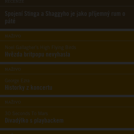
RECENZE
Spojení Stinga a Shaggyho je jako příjemný rum o
páté
NAŽIVO
Noel Gallagher’s High Flying Birds
Hvězda britpopu nevyhasla
NAŽIVO
George Ezra
Historky z koncertu
NAŽIVO
30 Seconds To Mars
Divadýlko s playbackem