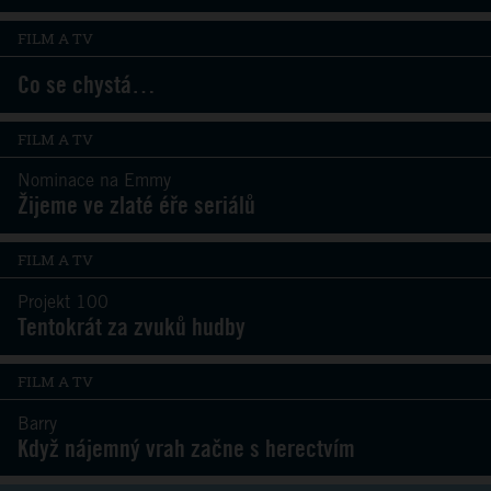
FILM A TV
Co se chystá…
FILM A TV
Nominace na Emmy
Žijeme ve zlaté éře seriálů
FILM A TV
Projekt 100
Tentokrát za zvuků hudby
FILM A TV
Barry
Když nájemný vrah začne s herectvím