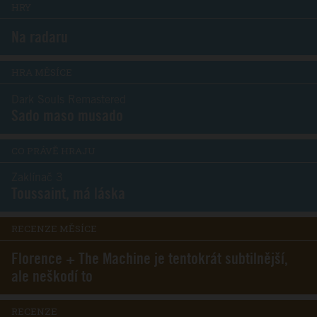
HRY
Na radaru
HRA MĚSÍCE
Dark Souls Remastered
Sado maso musado
CO PRÁVĚ HRAJU
Zaklínač 3
Toussaint, má láska
RECENZE MĚSÍCE
Florence + The Machine je tentokrát subtilnější,
ale neškodí to
RECENZE