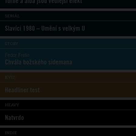
Turné a alba jsou vedlejší efekt
SERIÁL
Slavíci 1980 – Umění s velkým U
STORY
Fedor Frešo
Chvála božského sidemana
KVÍZ
Headliner test
HEAVY
Natvrdo
INDIE