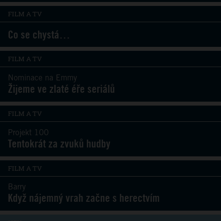
FILM A TV
Co se chystá…
FILM A TV
Nominace na Emmy
Žijeme ve zlaté éře seriálů
FILM A TV
Projekt 100
Tentokrát za zvuků hudby
FILM A TV
Barry
Když nájemný vrah začne s herectvím