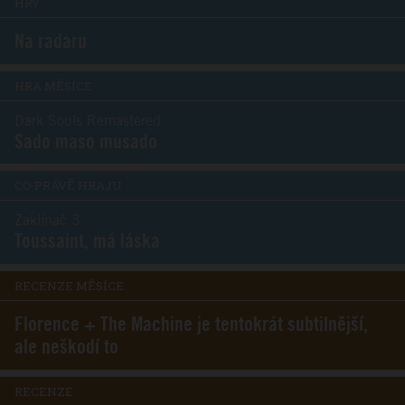
HRY
Na radaru
HRA MĚSÍCE
Dark Souls Remastered
Sado maso musado
CO PRÁVĚ HRAJU
Zaklínač 3
Toussaint, má láska
RECENZE MĚSÍCE
Florence + The Machine je tentokrát subtilnější,
ale neškodí to
RECENZE