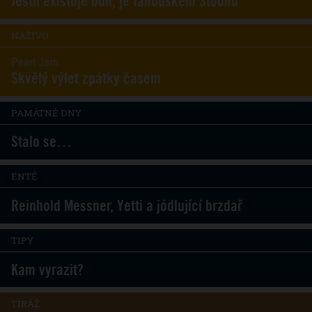
Jestli existuje bůh, je fanouškem Stounů
NAŽIVO
Pearl Jam
Skvělý výlet zpátky časem
PAMÁTNÉ DNY
Stalo se…
ENTÉ
Reinhold Messner, Yetti a jódlující brzdař
TIPY
Kam vyrazit?
TIRÁŽ