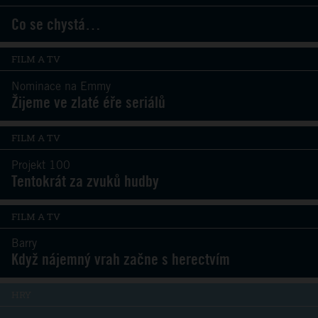
Co se chystá…
FILM A TV
Nominace na Emmy
Žijeme ve zlaté éře seriálů
FILM A TV
Projekt 100
Tentokrát za zvuků hudby
FILM A TV
Barry
Když nájemný vrah začne s herectvím
HRY