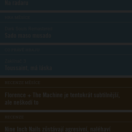
Na radaru
HRA MĚSÍCE
Dark Souls Remastered
Sado maso musado
CO PRÁVĚ HRAJU
Zaklínač 3
Toussaint, má láska
RECENZE MĚSÍCE
Florence + The Machine je tentokrát subtilnější,
ale neškodí to
RECENZE
Nine Inch Nails zůstávají agresivní, naléhaví