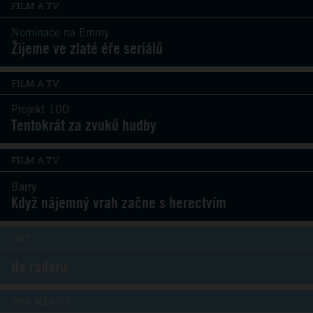
FILM A TV
Nominace na Emmy
Žijeme ve zlaté éře seriálů
FILM A TV
Projekt 100
Tentokrát za zvuků hudby
FILM A TV
Barry
Když nájemný vrah začne s herectvím
HRY
Na radaru
HRA MĚSÍCE