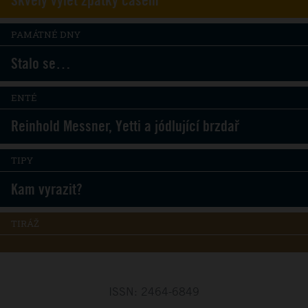
Skvělý výlet zpátky časem
PAMÁTNÉ DNY
Stalo se…
ENTÉ
Reinhold Messner, Yetti a jódlující brzdař
TIPY
Kam vyrazit?
TIRÁŽ
ISSN: 2464-6849