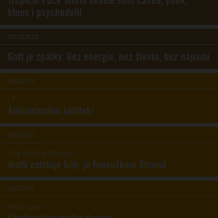
Tropical Fuck Storm skvěle mísí Cavea, punk,
blues i psychedelii
RECENZE
Gott je zpátky. Bez energie, bez života, bez nápadu
NAŽIVO
LP
Audiovizuální zážitek!
NAŽIVO
The Rolling Stones
Jestli existuje bůh, je fanouškem Stounů
NAŽIVO
Pearl Jam