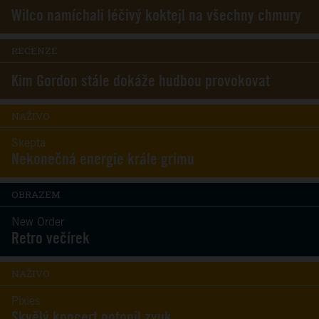
Wilco namíchali léčivý koktejl na všechny chmury
RECENZE
Kim Gordon stále dokáže hudbou provokovat
NAŽIVO
Skepta
Nekonečná energie krále grimu
OBRAZEM
New Order
Retro večírek
NAŽIVO
Pixies
Skvělý koncert potopil zvuk