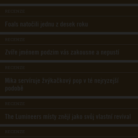
RECENZE
Foals natočili jednu z desek roku
RECENZE
Zvíře jménem podzim vás zakousne a nepustí
RECENZE
Mika servíruje žvýkačkový pop v té nejryzejší
podobě
RECENZE
The Lumineers místy znějí jako svůj vlastní revival
RECENZE