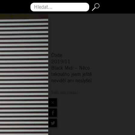
Hledat...
Čtete:
2019/11
Black Midi – Něco
takového jsem ještě
neviděl ani neslyšel
Našli jste chybu?
×