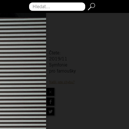
Hledat...
Čtete:
2019/11
Symfonie
pro farnoušky
Našli jste chybu?
×