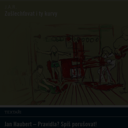
J.A.R.
Zušlechťovat i ty kurvy
TEXTAŘI
Jan Haubert – Pravidla? Spíš porušovat!