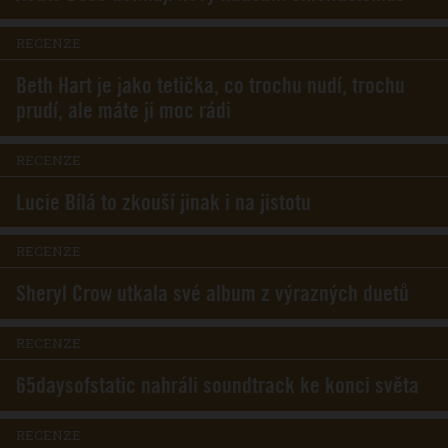
RECENZE
Beth Hart je jako tetička, co trochu nudí, trochu
prudí, ale máte ji moc rádi
RECENZE
Lucie Bílá to zkouší jinak i na jistotu
RECENZE
Sheryl Crow utkala své album z výrazných duetů
RECENZE
65daysofstatic nahráli soundtrack ke konci světa
RECENZE