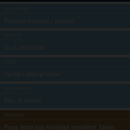
NA KOMORU
Podzimní burácení z podzemí
HOBITÍN
To už nezažijeme
TL;DR
Zprávy z undergroundu
ALTERNÁTOR
Díky, že můžem
RECENZE
Prago Union jsou tvrdošíjně nemoderní. Takoví