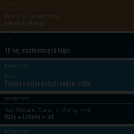
OSUDY
Karel Kryl / Jaroslav Hutka
Jak se to rýmuje
TOP
10 nej plastelínových klipů
ROZHOVOR
Earth
Šaman v nejpomalejší kapele světa
SONGSTORY
Ozzy Osbourne: Mama, I'm Coming Home
Ozzy + Lemmy = hit
ROZHOVOR