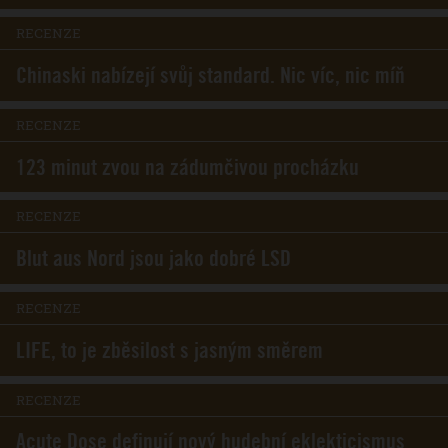
RECENZE
Chinaski nabízejí svůj standard. Nic víc, nic míň
RECENZE
123 minut zvou na zádumčivou procházku
RECENZE
Blut aus Nord jsou jako dobré LSD
RECENZE
LIFE, to je zběsilost s jasným směrem
RECENZE
Acute Dose definují nový hudební eklekticismus