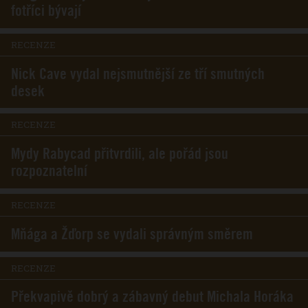
fotříci bývají
RECENZE
Nick Cave vydal nejsmutnější ze tří smutných
desek
RECENZE
Mydy Rabycad přitvrdili, ale pořád jsou
rozpoznatelní
RECENZE
Mňága a Žďorp se vydali správným směrem
RECENZE
Překvapivě dobrý a zábavný debut Michala Horáka