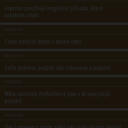
Leprous používají originální přísadu, která
ostatním chybí
RECENZE
Foals natočili jednu z desek roku
RECENZE
Zvíře jménem podzim vás zakousne a nepustí
RECENZE
Mika servíruje žvýkačkový pop v té nejryzejší
podobě
RECENZE
The Lumineers místy znějí jako svůj vlastní revival