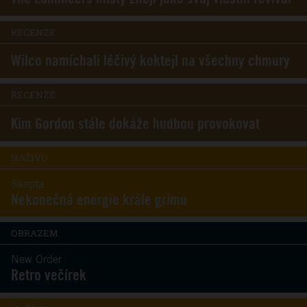
RECENZE
Wilco namíchali léčivý koktejl na všechny chmury
RECENZE
Kim Gordon stále dokáže hudbou provokovat
NAŽIVO
Skepta
Nekonečná energie krále grimu
OBRAZEM
New Order
Retro večírek