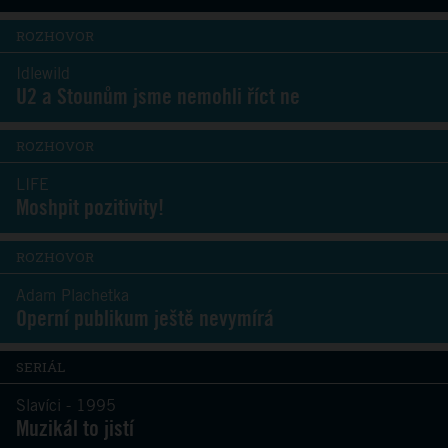
ROZHOVOR
Idlewild
U2 a Stounům jsme nemohli říct ne
ROZHOVOR
LIFE
Moshpit pozitivity!
ROZHOVOR
Adam Plachetka
Operní publikum ještě nevymírá
SERIÁL
Slavíci - 1995
Muzikál to jistí