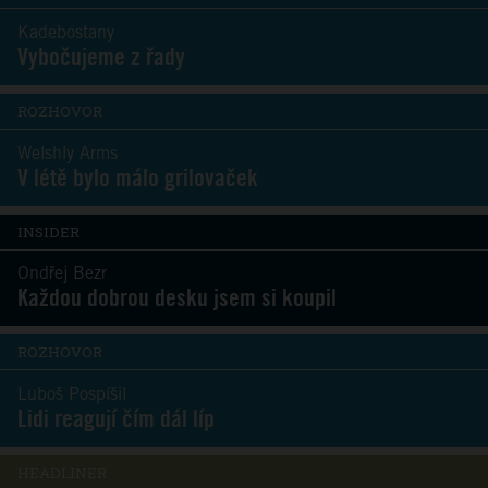
Kadebostany
Vybočujeme z řady
ROZHOVOR
Welshly Arms
V létě bylo málo grilovaček
INSIDER
Ondřej Bezr
Každou dobrou desku jsem si koupil
ROZHOVOR
Luboš Pospíšil
Lidi reagují čím dál líp
HEADLINER