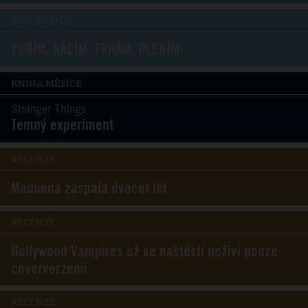
ALTERNÁTOR
ZUŘÍM, KÁCÍM, TRHÁM, PLENÍM!
KNIHA MĚSÍCE
Stranger Things
Temný experiment
RECENZE
Madonna zaspala dvacet let
RECENZE
Hollywood Vampires už se naštěstí neživí pouze
coververzemi
RECENZE