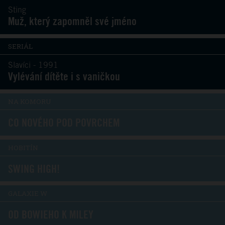
Sting
Muž, který zapomněl své jméno
SERIÁL
Slavíci - 1991
Vylévání dítěte i s vaničkou
NA KOMORU
CO NOVÉHO POD POVRCHEM
HOBITÍN
SWING HIGH!
GALAXIE W
OD BOWIEHO K MILEY