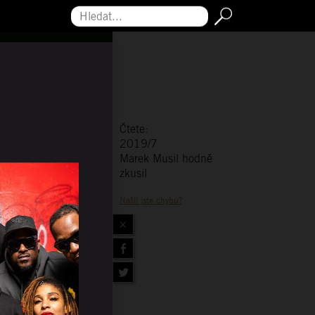
Hledat...
Čtete:
2019/7
Marek Musil hodně
zkusil
Našli jste chybu?
×