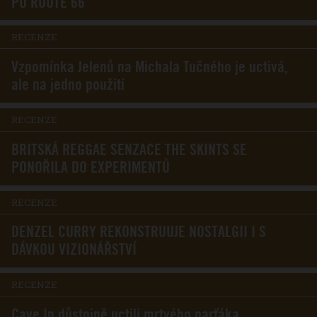
PO ROUTE 66
RECENZE
Vzpomínka Jelenů na Michala Tučného je uctivá,
ale na jedno použití
RECENZE
BRITSKÁ REGGAE SENZACE THE SKINTS SE
PONOŘILA DO EXPERIMENTŮ
RECENZE
DENZEL CURRY REKONSTRUUJE NOSTALGII I S
DÁVKOU VIZIONÁŘSTVÍ
RECENZE
Cave In důstojně uctili mrtvého parťáka