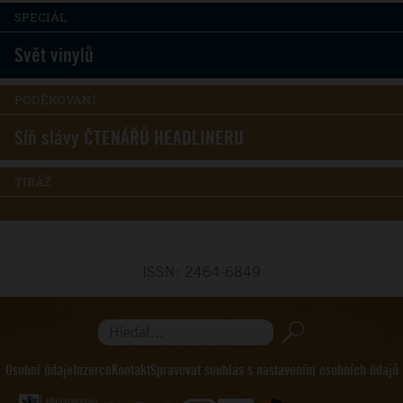
SPECIÁL
Svět vinylů
PODĚKOVÁNÍ
Síň slávy ČTENÁŘŮ HEADLINERU
TIRÁŽ
ISSN: 2464-6849
Hledat...
Osobní údaje
Inzerce
Kontakt
Spravovat souhlas s nastavením osobních údajů