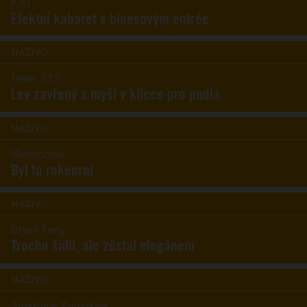
Kiss
Efektní kabaret s bluesovým entrée
NAŽIVO
Fever 333
Lev zavřený s myší v klícce pro pudla
NAŽIVO
Metronome
Byl to rokenrol
NAŽIVO
Bryan Ferry
Trochu šidil, ale zůstal elegánem
NAŽIVO
Smashing Pumpkins