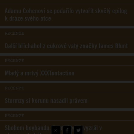
Adamu Cohenovi se podařilo vytvořit skvělý epilog
k dráze svého otce
RECENZE
Další břichabol z cukrové vaty značky James Blunt
RECENZE
Mladý a mrtvý XXXTentaction
RECENZE
Stormzy si korunu nasadil právem
RECENZE
Sbohem boybandu. Harry Styles vyzrál v
×