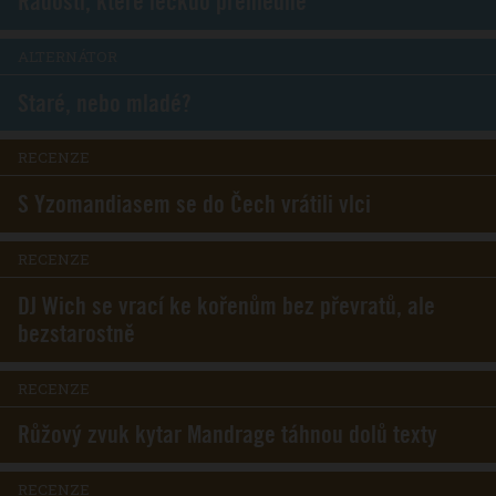
Radosti, které leckdo přehlédne
ALTERNÁTOR
Staré, nebo mladé?
RECENZE
S Yzomandiasem se do Čech vrátili vlci
RECENZE
DJ Wich se vrací ke kořenům bez převratů, ale
bezstarostně
RECENZE
Růžový zvuk kytar Mandrage táhnou dolů texty
RECENZE