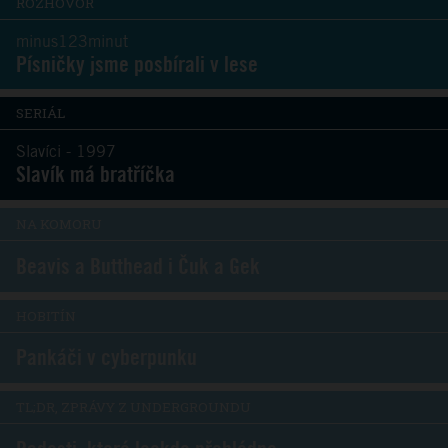
ROZHOVOR
minus123minut
Písničky jsme posbírali v lese
SERIÁL
Slavíci - 1997
Slavík má bratříčka
NA KOMORU
Beavis a Butthead i Čuk a Gek
HOBITÍN
Pankáči v cyberpunku
TL;DR, ZPRÁVY Z UNDERGROUNDU