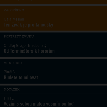
ZAOSTŘENO
Gaia Mesiah
Ten živák je pro fanoušky
PORTRÉTY ZVUKU
Ondřej Gregor Brzobohatý
Od Terminátora k hororům
VE STUDIU
7krát3
Budete to milovat
5 OTÁZEK
HRTL
Vozím s sebou malou vesmírnou loď