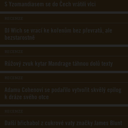
S Yzomandiasem se do Čech vrátili vlci
RECENZE
DJ Wich se vrací ke kořenům bez převratů, ale
bezstarostně
RECENZE
Růžový zvuk kytar Mandrage táhnou dolů texty
RECENZE
Adamu Cohenovi se podařilo vytvořit skvělý epilog
k dráze svého otce
RECENZE
Další břichabol z cukrové vaty značky James Blunt