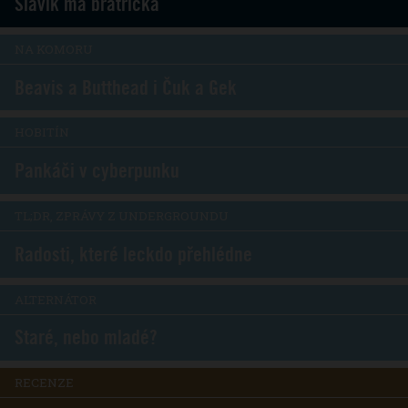
Slavík má bratříčka
NA KOMORU
Beavis a Butthead i Čuk a Gek
HOBITÍN
Pankáči v cyberpunku
TL;DR, ZPRÁVY Z UNDERGROUNDU
Radosti, které leckdo přehlédne
ALTERNÁTOR
Staré, nebo mladé?
RECENZE