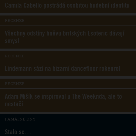
Camila Cabello postrádá osobitou hudební identitu
RECENZE
Všechny odstíny hněvu britských Esoteric dávají
smysl
RECENZE
Lindemann sází na bizarní dancefloor rokenrol
RECENZE
Adam Mišík se inspiroval u The Weeknda, ale to
nestačí
PAMÁTNÉ DNY
Stalo se…