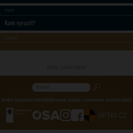
TIPY
Kam vyrazit?
TIRÁŽ
ISSN: 2464-6849
Hledat...
Osobní údaje
Inzerce
Kontakt
Spravovat souhlas s nastavením osobních údajů