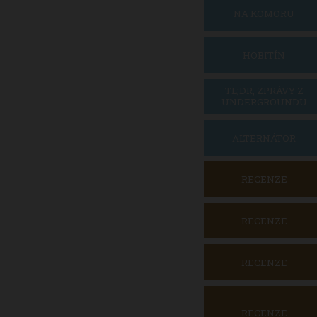
NA KOMORU
HOBITÍN
TL;DR, ZPRÁVY Z
UNDERGROUNDU
ALTERNÁTOR
RECENZE
RECENZE
RECENZE
RECENZE