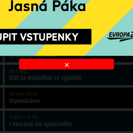
Lil Peep
Symbol jako Cobain
×
DJ Friky
Stát za mixpultem se vyplatilo
Zemřeli 2019
Vzpomínáme
Tribe-J - S Alt
J nemáme nic společného