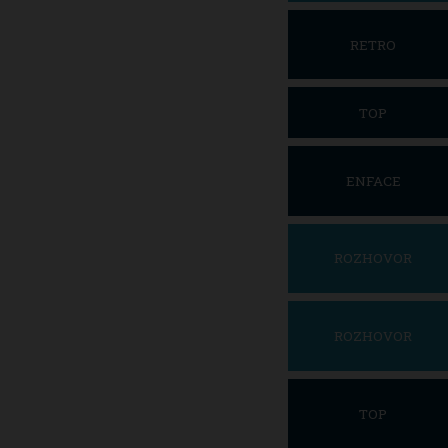
RETRO
TOP
ENFACE
ROZHOVOR
ROZHOVOR
TOP