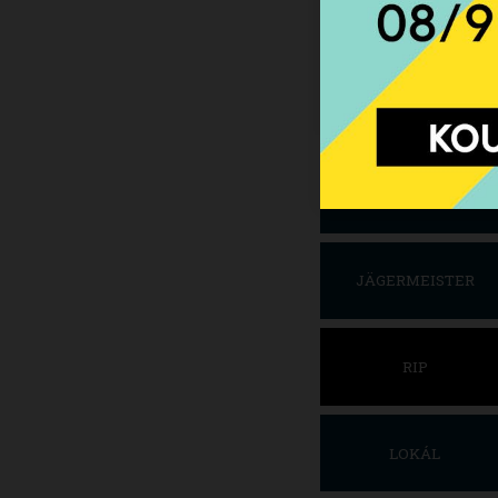
POHLED
JÄGERMEISTER
RIP
LOKÁL