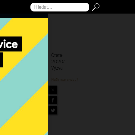
Hledat...
Čtete:
2020/1
Výzva
Našli jste chybu?
×