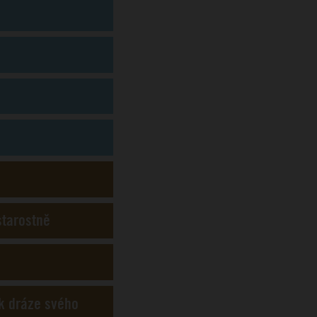
starostně
 k dráze svého