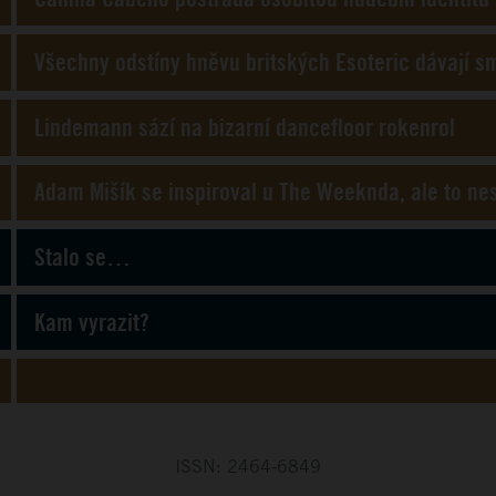
Všechny odstíny hněvu britských Esoteric dávají s
Lindemann sází na bizarní dancefloor rokenrol
Adam Mišík se inspiroval u The Weeknda, ale to ne
Stalo se…
Kam vyrazit?
ISSN: 2464-6849