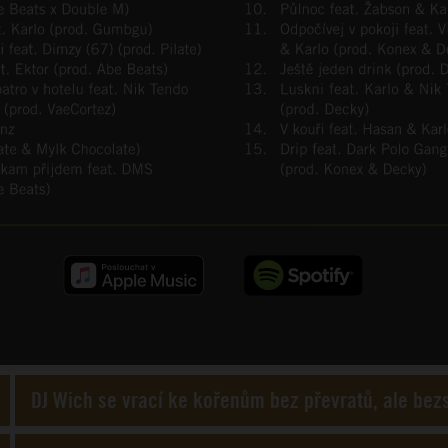
DJ Wich se vrací ke kořenům bez převratů, ale bez