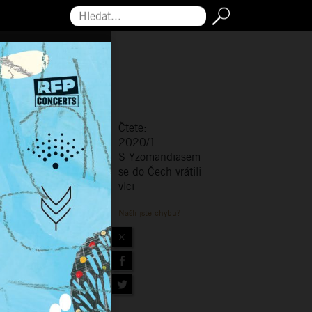
Hledat...
Čtete:
2020/1
S Yzomandiasem
se do Čech vrátili
vlci
Našli jste chybu?
×