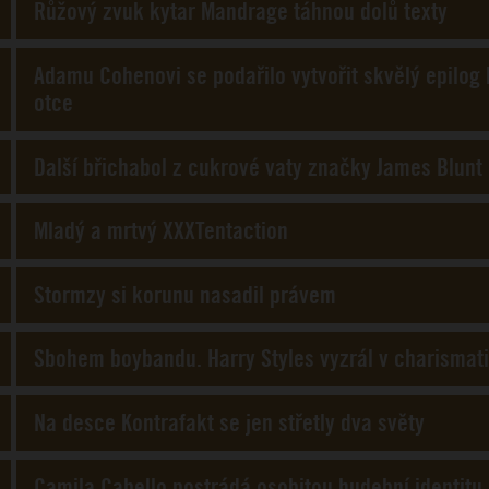
Růžový zvuk kytar Mandrage táhnou dolů texty
Adamu Cohenovi se podařilo vytvořit skvělý epilog
otce
Další břichabol z cukrové vaty značky James Blunt
Mladý a mrtvý XXXTentaction
Stormzy si korunu nasadil právem
Sbohem boybandu. Harry Styles vyzrál v charisma
Na desce Kontrafakt se jen střetly dva světy
Camila Cabello postrádá osobitou hudební identitu