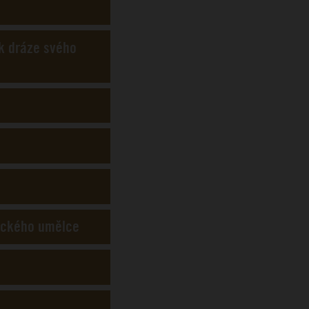
 k dráze svého
tického umělce