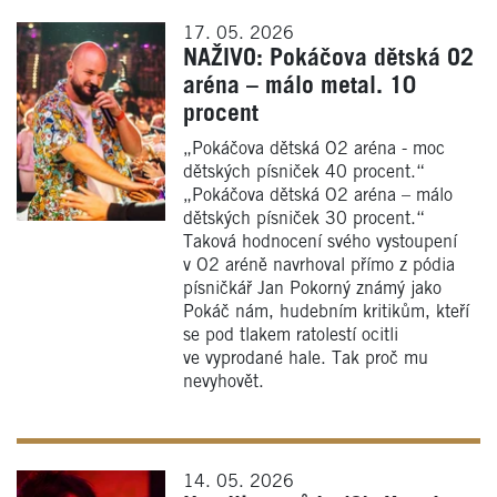
17. 05. 2026
NAŽIVO: Pokáčova dětská O2
aréna – málo metal. 10
procent
„Pokáčova dětská O2 aréna - moc
dětských písniček 40 procent.“
„Pokáčova dětská O2 aréna – málo
dětských písniček 30 procent.“
Taková hodnocení svého vystoupení
v O2 aréně navrhoval přímo z pódia
písničkář Jan Pokorný známý jako
Pokáč nám, hudebním kritikům, kteří
se pod tlakem ratolestí ocitli
ve vyprodané hale. Tak proč mu
nevyhovět.
14. 05. 2026