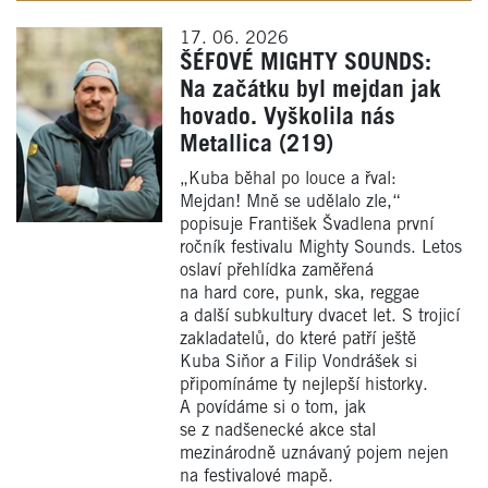
17. 06. 2026
ŠÉFOVÉ MIGHTY SOUNDS:
Na začátku byl mejdan jak
hovado. Vyškolila nás
Metallica (219)
„Kuba běhal po louce a řval:
Mejdan! Mně se udělalo zle,“
popisuje František Švadlena první
ročník festivalu Mighty Sounds. Letos
oslaví přehlídka zaměřená
na hard core, punk, ska, reggae
a další subkultury dvacet let. S trojicí
zakladatelů, do které patří ještě
Kuba Siňor a Filip Vondrášek si
připomínáme ty nejlepší historky.
A povídáme si o tom, jak
se z nadšenecké akce stal
mezinárodně uznávaný pojem nejen
na festivalové mapě.