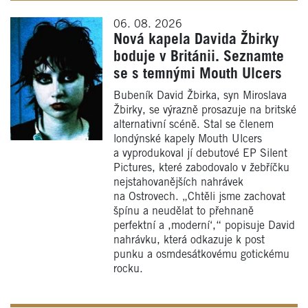
06. 08. 2026
Nová kapela Davida Žbirky
boduje v Británii. Seznamte
se s temnými Mouth Ulcers
Bubeník David Žbirka, syn Miroslava
Žbirky, se výrazně prosazuje na britské
alternativní scéně. Stal se členem
londýnské kapely Mouth Ulcers
a vyprodukoval jí debutové EP Silent
Pictures, které zabodovalo v žebříčku
nejstahovanějších nahrávek
na Ostrovech. „Chtěli jsme zachovat
špínu a neudělat to přehnaně
perfektní a ,moderní‘,“ popisuje David
nahrávku, která odkazuje k post
punku a osmdesátkovému gotickému
rocku.