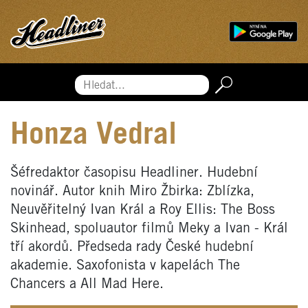
Hledat...
Honza Vedral
Šéfredaktor časopisu Headliner. Hudební
novinář. Autor knih Miro Žbirka: Zblízka,
Neuvěřitelný Ivan Král a Roy Ellis: The Boss
Skinhead, spoluautor filmů Meky a Ivan - Král
tří akordů. Předseda rady České hudební
akademie. Saxofonista v kapelách The
Chancers a All Mad Here.