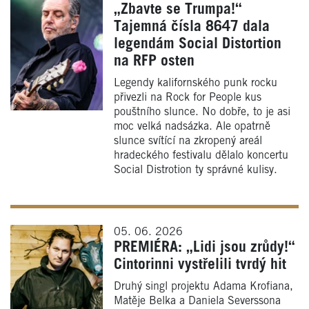
„Zbavte se Trumpa!“
Tajemná čísla 8647 dala
legendám Social Distortion
na RFP osten
Legendy kalifornského punk rocku
přivezli na Rock for People kus
pouštního slunce. No dobře, to je asi
moc velká nadsázka. Ale opatrně
slunce svítící na zkropený areál
hradeckého festivalu dělalo koncertu
Social Distrotion ty správné kulisy.
05. 06. 2026
PREMIÉRA: „Lidi jsou zrůdy!“
Cintorinni vystřelili tvrdý hit
Druhý singl projektu Adama Krofiana,
Matěje Belka a Daniela Severssona