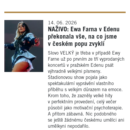
14. 06. 2026
NAŽIVO: Ewa Farna v Edenu
překonala vše, na co jsme
v českém popu zvyklí
Slovo VELKÝ je třeba v případě Ewy
Farne už po prvním ze tří vyprodaných
koncertů v pražském Edenu psát
výhradně velkými písmeny.
Stadionovou show pojala jako
spektakulární vyprávění vlastního
příběhu s velkým důrazem na emoce.
Krom toho, že zazněly velké hity
v perfektním provedení, celý večer
působil jako motivační psychoterapie.
A přitom zábavná. Nic podobného
se ještě žádnému českému umělci ani
umělkyni nepodařilo.