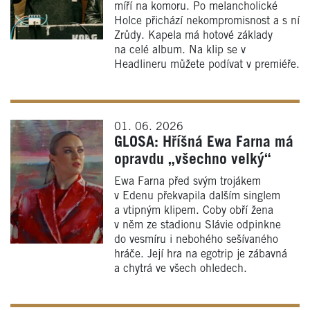
míří na komoru. Po melancholické
Holce přichází nekompromisnost a s ní
Zrůdy. Kapela má hotové základy
na celé album. Na klip se v
Headlineru můžete podívat v premiéře.
01. 06. 2026
GLOSA: Hříšná Ewa Farna má
opravdu „všechno velký“
Ewa Farna před svým trojákem
v Edenu překvapila dalším singlem
a vtipným klipem. Coby obří žena
v něm ze stadionu Slávie odpinkne
do vesmíru i nebohého sešívaného
hráče. Její hra na egotrip je zábavná
a chytrá ve všech ohledech.