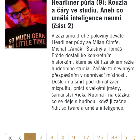
Headliner půda (9): Kouzla
a čáry ve studiu. Aneb co
umělá inteligence neumí
(část 2)
V záznamu druhé poloviny deváté
Headliner půdy se Milan Cimfe,
Michal „Amák“ Šťastný a Tomáš
Fröde dostali ke konkrétním
historkám, které se dějí za sklem režie
hudebního studia. Začalo to nevinným
přespáváním v nahrávací místnosti.
Došlo i na smrt pod klimatizací
mixpultu, práci s velkými jmény,
šamanství Ricka Rubina i na otázku,
co se děje s hudbou, když ji začne
řídit software a umělá inteligence.
1
2
3
4
9
17
25
33