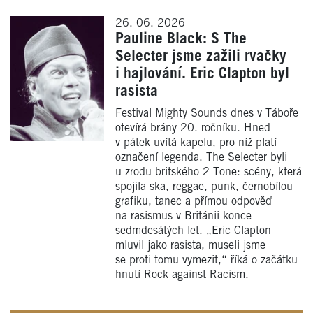
26. 06. 2026
Pauline Black: S The
Selecter jsme zažili rvačky
i hajlování. Eric Clapton byl
rasista
Festival Mighty Sounds dnes v Táboře
otevírá brány 20. ročníku. Hned
v pátek uvítá kapelu, pro níž platí
označení legenda. The Selecter byli
u zrodu britského 2 Tone: scény, která
spojila ska, reggae, punk, černobílou
grafiku, tanec a přímou odpověď
na rasismus v Británii konce
sedmdesátých let. „Eric Clapton
mluvil jako rasista, museli jsme
se proti tomu vymezit,“ říká o začátku
hnutí Rock against Racism.