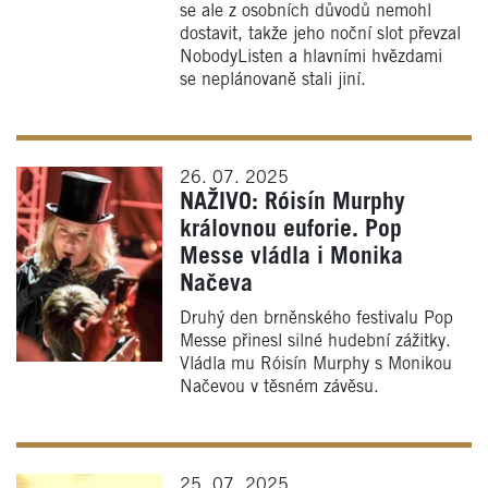
se ale z osobních důvodů nemohl
dostavit, takže jeho noční slot převzal
NobodyListen a hlavními hvězdami
se neplánovaně stali jiní.
26. 07. 2025
NAŽIVO: Róisín Murphy
královnou euforie. Pop
Messe vládla i Monika
Načeva
Druhý den brněnského festivalu Pop
Messe přinesl silné hudební zážitky.
Vládla mu Róisín Murphy s Monikou
Načevou v těsném závěsu.
25. 07. 2025