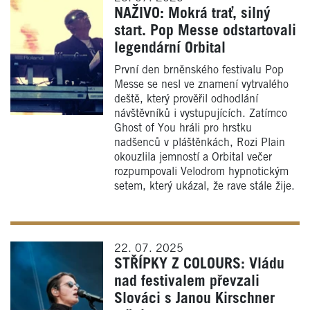
NAŽIVO: Mokrá trať, silný
start. Pop Messe odstartovali
legendární Orbital
První den brněnského festivalu Pop
Messe se nesl ve znamení vytrvalého
deště, který prověřil odhodlání
návštěvníků i vystupujících. Zatímco
Ghost of You hráli pro hrstku
nadšenců v pláštěnkách, Rozi Plain
okouzlila jemností a Orbital večer
rozpumpovali Velodrom hypnotickým
setem, který ukázal, že rave stále žije.
22. 07. 2025
STŘÍPKY Z COLOURS: Vládu
nad festivalem převzali
Slováci s Janou Kirschner