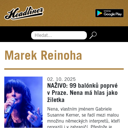
Hledat...
Marek Reinoha
02. 10. 2025
NAŽIVO: 99 balónků poprvé
v Praze. Nena má hlas jako
žiletka
Nena, vlastním jménem Gabriele
Susanne Kerner, se řadí mezi malou
množinu německých interpretů, kteří
prorazili i v zahraničí. Přestože je