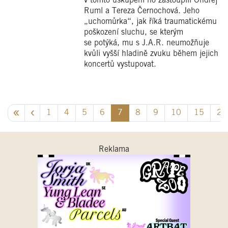
v tomto uskupení ho zastoupili Ondřej
Ruml a Tereza Černochová. Jeho
„uchomůrka“, jak říká traumatickému
poškození sluchu, se kterým
se potýká, mu s J.A.R. neumožňuje
kvůli vyšší hladině zvuku během jejich
koncertů vystupovat.
1
4
5
6
7
8
9
10
15
22
Reklama