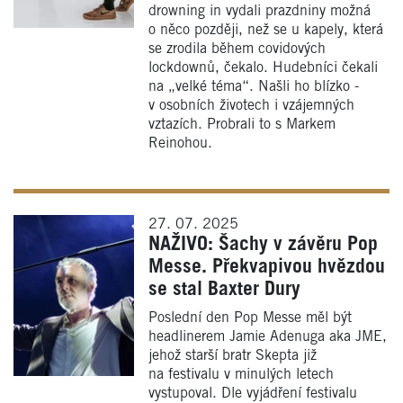
drowning in vydali prazdniny možná
o něco později, než se u kapely, která
se zrodila během covidových
lockdownů, čekalo. Hudebníci čekali
na „velké téma“. Našli ho blízko -
v osobních životech i vzájemných
vztazích. Probrali to s Markem
Reinohou.
27. 07. 2025
NAŽIVO: Šachy v závěru Pop
Messe. Překvapivou hvězdou
se stal Baxter Dury
Poslední den Pop Messe měl být
headlinerem Jamie Adenuga aka JME,
jehož starší bratr Skepta již
na festivalu v minulých letech
vystupoval. Dle vyjádření festivalu