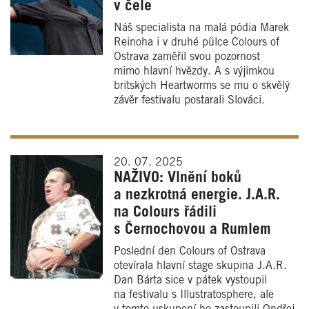
v čele
Náš specialista na malá pódia Marek
Reinoha i v druhé půlce Colours of
Ostrava zaměřil svou pozornost
mimo hlavní hvězdy. A s výjimkou
britských Heartworms se mu o skvělý
závěr festivalu postarali Slováci.
20. 07. 2025
NAŽIVO: Vlnění boků
a nezkrotná energie. J.A.R.
na Colours řádili
s Černochovou a Rumlem
Poslední den Colours of Ostrava
otevírala hlavní stage skupina J.A.R.
Dan Bárta sice v pátek vystoupil
na festivalu s Illustratosphere, ale