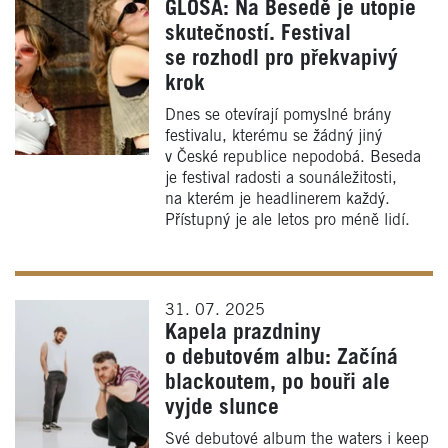
GLOSA: Na Besedě je utopie
skutečností. Festival
se rozhodl pro překvapivý
krok
Dnes se otevírají pomyslné brány
festivalu, kterému se žádný jiný
v České republice nepodobá. Beseda
je festival radosti a sounáležitosti,
na kterém je headlinerem každý.
Přístupný je ale letos pro méně lidí.
31. 07. 2025
Kapela prazdniny
o debutovém albu: Začíná
blackoutem, po bouři ale
vyjde slunce
Své debutové album the waters i keep