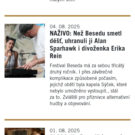
04. 08. 2025
NAŽIVO: Než Besedu smetl
déšť, uhranuli ji Alan
Sparhawk i divoženka Erika
Rein
Festival Beseda má za sebou třicátý
druhý ročník. I přes závěrečné
komplikace způsobené počasím,
jejichž obětí byla kapela Sýček, které
nebylo umožněno vystoupit., stál
za to. Zvláště pro příznivce alternativní
hudby a objevování.
01. 08. 2025