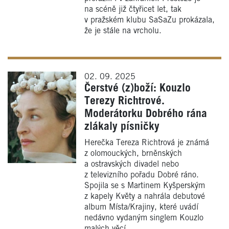
na scéně již čtyřicet let, tak
v pražském klubu SaSaZu prokázala,
že je stále na vrcholu.
02. 09. 2025
Čerstvé (z)boží: Kouzlo
Terezy Richtrové.
Moderátorku Dobrého rána
zlákaly písničky
Herečka Tereza Richtrová je známá
z olomouckých, brněnských
a ostravských divadel nebo
z televizního pořadu Dobré ráno.
Spojila se s Martinem Kyšperským
z kapely Květy a nahrála debutové
album Místa/Krajiny, které uvádí
nedávno vydaným singlem Kouzlo
malých věcí.