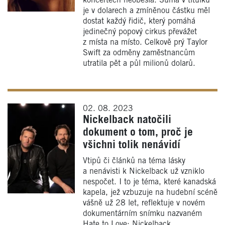
koncertech neobešla. Suma v titulku
je v dolarech a zmíněnou částku měl
dostat každý řidič, který pomáhá
jedinečný popový cirkus převážet
z místa na místo. Celkově prý Taylor
Swift za odměny zaměstnancům
utratila pět a půl milionů dolarů.
02. 08. 2023
Nickelback natočili
dokument o tom, proč je
všichni tolik nenávidí
Vtipů či článků na téma lásky
a nenávisti k Nickelback už vzniklo
nespočet. I to je téma, které kanadská
kapela, jež vzbuzuje na hudební scéně
vášně už 28 let, reflektuje v novém
dokumentárním snímku nazvaném
Hate to Love: Nickelback.