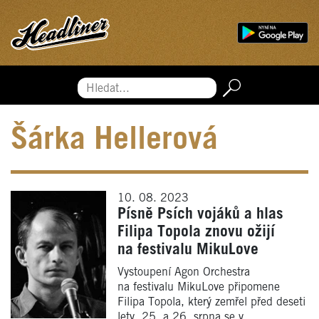
Hledat...
Šárka Hellerová
10. 08. 2023
Písně Psích vojáků a hlas
Filipa Topola znovu ožijí
na festivalu MikuLove
Vystoupení Agon Orchestra
na festivalu MikuLove připomene
Filipa Topola, který zemřel před deseti
lety. 25. a 26. srpna se v