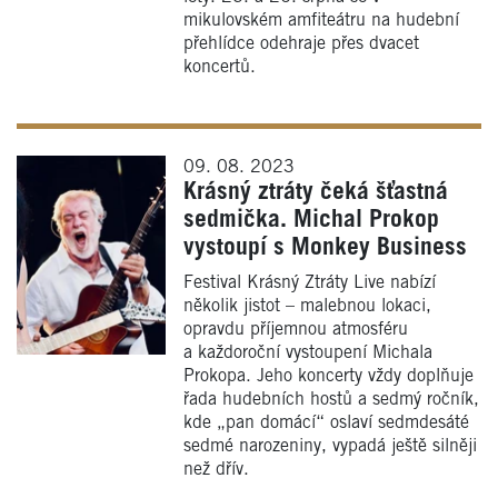
mikulovském amfiteátru na hudební
přehlídce odehraje přes dvacet
koncertů.
09. 08. 2023
Krásný ztráty čeká šťastná
sedmička. Michal Prokop
vystoupí s Monkey Business
Festival Krásný Ztráty Live nabízí
několik jistot – malebnou lokaci,
opravdu příjemnou atmosféru
a každoroční vystoupení Michala
Prokopa. Jeho koncerty vždy doplňuje
řada hudebních hostů a sedmý ročník,
kde „pan domácí“ oslaví sedmdesáté
sedmé narozeniny, vypadá ještě silněji
než dřív.