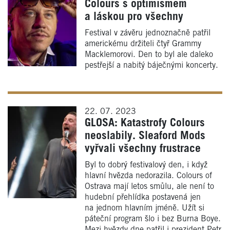
Colours s optimismem
a láskou pro všechny
Festival v závěru jednoznačně patřil
americkému držiteli čtyř Grammy
Macklemorovi. Den to byl ale daleko
pestřejší a nabitý báječnými koncerty.
22. 07. 2023
GLOSA: Katastrofy Colours
neoslabily. Sleaford Mods
vyřvali všechny frustrace
Byl to dobrý festivalový den, i když
hlavní hvězda nedorazila. Colours of
Ostrava mají letos smůlu, ale není to
hudební přehlídka postavená jen
na jednom hlavním jméně. Užít si
páteční program šlo i bez Burna Boye.
Mezi hvězdy dne patřil i prezident Petr