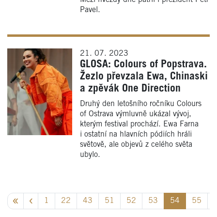
Pavel.
21. 07. 2023
GLOSA: Colours of Popstrava.
Žezlo převzala Ewa, Chinaski
a zpěvák One Direction
Druhý den letošního ročníku Colours
of Ostrava výmluvně ukázal vývoj,
kterým festival prochází. Ewa Farna
i ostatní na hlavních pódiích hráli
světově, ale objevů z celého světa
ubylo.
1
22
43
51
52
53
54
55