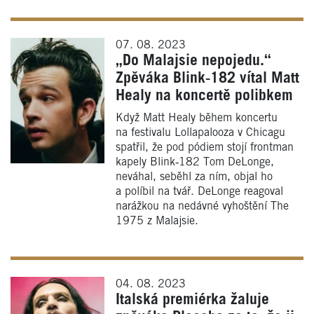
07. 08. 2023
„Do Malajsie nepojedu.“
Zpěváka Blink‑182 vítal Matt
Healy na koncertě polibkem
Když Matt Healy během koncertu
na festivalu Lollapalooza v Chicagu
spatřil, že pod pódiem stojí frontman
kapely Blink‑182 Tom DeLonge,
neváhal, seběhl za ním, objal ho
a políbil na tvář. DeLonge reagoval
narážkou na nedávné vyhoštění The
1975 z Malajsie.
04. 08. 2023
Italská premiérka žaluje