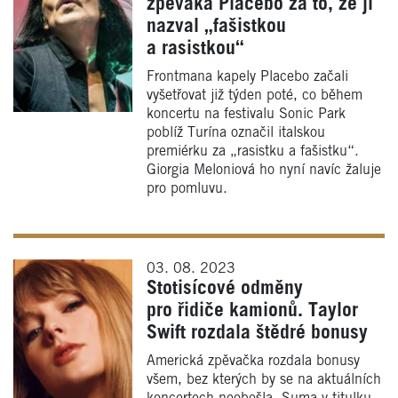
zpěváka Placebo za to, že ji
nazval „fašistkou
a rasistkou“
Frontmana kapely Placebo začali
vyšetřovat již týden poté, co během
koncertu na festivalu Sonic Park
poblíž Turína označil italskou
premiérku za „rasistku a fašistku“.
Giorgia Meloniová ho nyní navíc žaluje
pro pomluvu.
03. 08. 2023
Stotisícové odměny
pro řidiče kamionů. Taylor
Swift rozdala štědré bonusy
Americká zpěvačka rozdala bonusy
všem, bez kterých by se na aktuálních