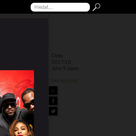
Hledat...
Čtete:
2017/10
Jeho 9 barev
Našli jste chybu?
×