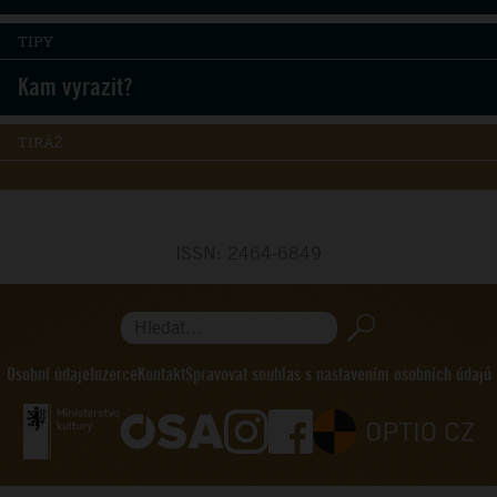
TIPY
Kam vyrazit?
TIRÁŽ
ISSN: 2464-6849
Hledat...
Osobní údaje
Inzerce
Kontakt
Spravovat souhlas s nastavením osobních údajů