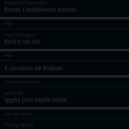
Benjamin Clementine
Román s pohádkovým koncem
TOP
Liam Gallagher
Rock'n'roll star
TOP
6 zásadních alb Britpopu
VEGYHO VÝSLECH
Ivan Král
Iggyho jsem nejdřív odmítl
ON THE ROAD
Rolling Stones