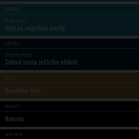
STORY
Beth Hart
Díky za negativní pocity
RETRO
Robert Plant
Sólová cesta ječícího učitele
KVÍZ
Headliner test
HEAVY
Natvrdo
HIP HOP