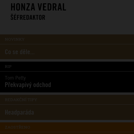
NOVINKY
Co se děle...
RIP
Tom Petty
Překvapivý odchod
REDAKČNÍ TIPY
Headparáda
ZAOSTŘENO