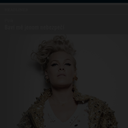
HEADLINER
Pink
Baví mě jenom nebezpečí