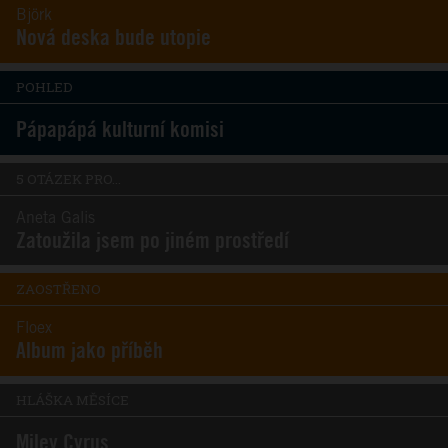
Björk
Nová deska bude utopie
POHLED
Pápapápá kulturní komisi
5 OTÁZEK PRO...
Aneta Galis
Zatoužila jsem po jiném prostředí
ZAOSTŘENO
Floex
Album jako příběh
HLÁŠKA MĚSÍCE
Miley Cyrus