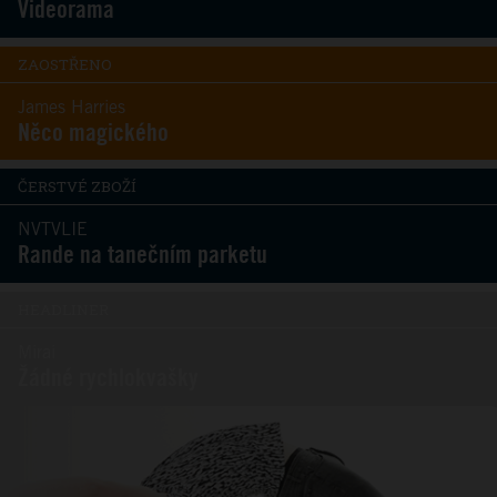
Videorama
ZAOSTŘENO
James Harries
Něco magického
ČERSTVÉ ZBOŽÍ
NVTVLIE
Rande na tanečním parketu
HEADLINER
Mirai
Žádné rychlokvašky