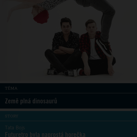
TÉMA
Země plná dinosaurů
STORY
Tata Bojs
Futuretro byla naprostá horečka