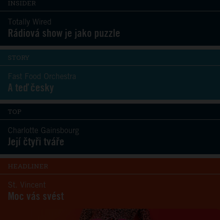
INSIDER
Totally Wired
Rádiová show je jako puzzle
STORY
Fast Food Orchestra
A teď česky
TOP
Charlotte Gainsbourg
Její čtyři tváře
HEADLINER
St. Vincent
Moc vás svést