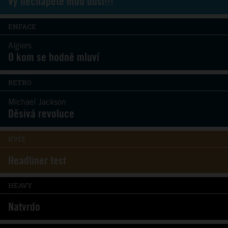
Vy nechápete mou duši!!!
ENFACE
Algiers
O kom se hodně mluví
RETRO
Michael Jackson
Děsivá revoluce
KVÍZ
Headliner test
HEAVY
Natvrdo