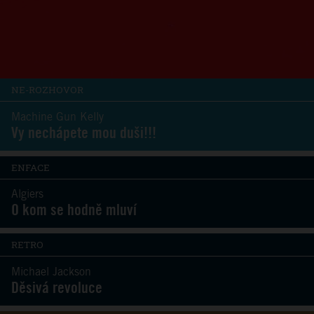
NE-ROZHOVOR
Machine Gun Kelly
Vy nechápete mou duši!!!
ENFACE
Algiers
O kom se hodně mluví
RETRO
Michael Jackson
Děsivá revoluce