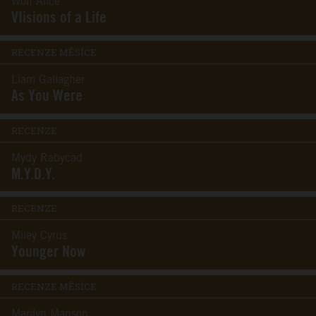
Wolf Alice
VIisions of a Life
RECENZE MĚSÍCE
Liam Gallagher
As You Were
RECENZE
Mydy Rabycad
M.Y.D.Y.
RECENZE
Miley Cyrus
Younger Now
RECENZE MĚSÍCE
Marilyn Manson