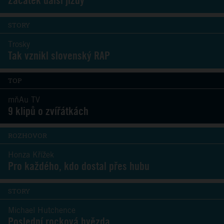
Začátek další jízdy
STORY
Trosky
Tak vznikl slovenský RAP
TOP
mňAu TV
9 klipů o zvířátkách
ROZHOVOR
Honza Křížek
Pro každého, kdo dostal přes hubu
STORY
Michael Hutchence
Poslední rocková hvězda