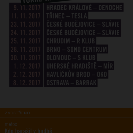
ZAOSTŘENO
metoo
Kdo harašil v hudbě