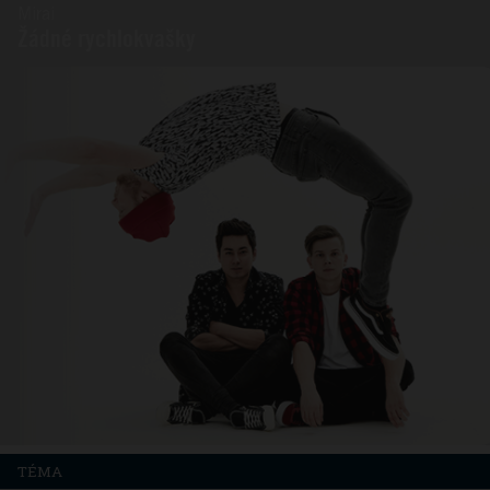
Mirai
Žádné rychlokvašky
TÉMA