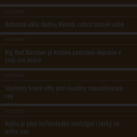
RECENZE
Debutem dělá Ondřej Klímek radost hlavně sobě
RECENZE
Big Red Machine je krásná podzimní deprese v
celé své kráse
RECENZE
Slashovy hravé riffy plní všechny fanouškovské
sny
RECENZE
Dukla je plná hořkosladké nostalgie i lásky na
jednu noc