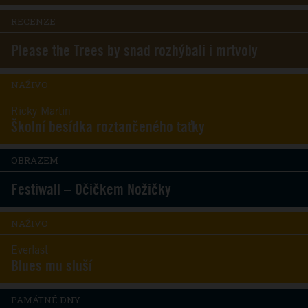
RECENZE
Please the Trees by snad rozhýbali i mrtvoly
NAŽIVO
Ricky Martin
Školní besídka roztančeného taťky
OBRAZEM
Festiwall – Očičkem Nožičky
NAŽIVO
Everlast
Blues mu sluší
PAMÁTNÉ DNY