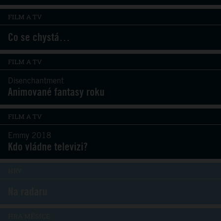
FILM A TV
Co se chystá…
FILM A TV
Disenchantment
Animované fantasy roku
FILM A TV
Emmy 2018
Kdo vládne televizi?
HRY
Na radaru
HRA MĚSÍCE