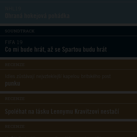
NHL19
Ohraná hokejová pohádka
SOUNDTRACK
FIFA 19
Co mi bude hrát, až se Spartou budu hrát
RECENZE
Idles zůstávají nejvzteklejší kapelou britského post
punku
RECENZE
Spoléhat na lásku Lennymu Kravitzovi nestačí
RECENZE