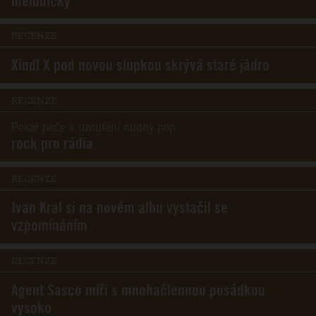
melodický
RECENZE
Xindl X pod novou slupkou skrývá staré jádro
RECENZE
Pekař peče k uzoufání nudný pop
rock pro rádia
RECENZE
Ivan Kral si na novém albu vystačil se
vzpomínáním
RECENZE
Agent Sasco míří s mnohačlennou posádkou
vysoko