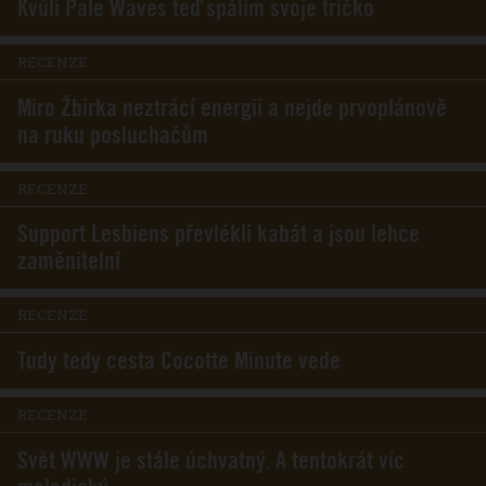
Kvůli Pale Waves teď spálím svoje tričko
RECENZE
Miro Žbirka neztrácí energii a nejde prvoplánově
na ruku posluchačům
RECENZE
Support Lesbiens převlékli kabát a jsou lehce
zaměnitelní
RECENZE
Tudy tedy cesta Cocotte Minute vede
RECENZE
Svět WWW je stále úchvatný. A tentokrát víc